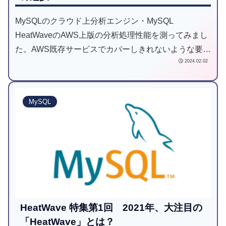
MySQLのクラウド上分析エンジン・MySQL
HeatWaveのAWS上版の分析処理性能を測ってみまし
た。AWS既存サービスでカバーしきれないような要
2024.02.02
求・処理内容の分析処理の選択肢として、専用の分析
DBを新たに立てたりアプリを書き換えたりすること
なく、AWS上で完結する分析エンジンを試してみませ
MySQL
んか？
HeatWave 特集第1回 2021年、大注目の
「HeatWave」とは？