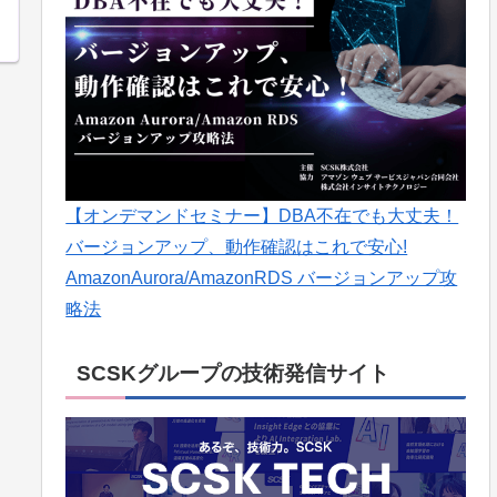
【オンデマンドセミナー】DBA不在でも大丈夫！
バージョンアップ、動作確認はこれで安心!
AmazonAurora/AmazonRDS バージョンアップ攻
略法
SCSKグループの技術発信サイト