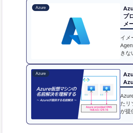
Az
Azure
プロ
メ
イメー
Ag
きな
Az
Azure
Az
Azu
たリ
が提
によ
名前解