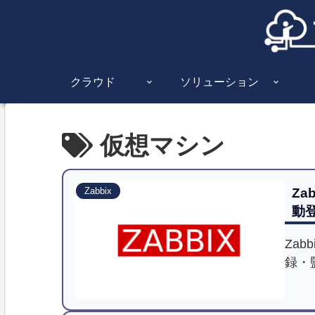
クラウド
ソリューション
仮想マシン
Za
Zabbix
動
Zab
録・