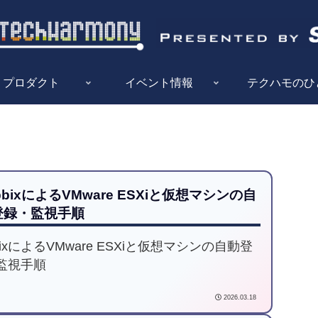
プロダクト
イベント情報
テクハモのひ
bbixによるVMware ESXiと仮想マシンの自
登録・監視手順
bixによるVMware ESXiと仮想マシンの自動登
監視手順
2026.03.18