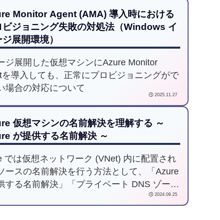
ure Monitor Agent (AMA) 導入時における
ビジョニング失敗の対処法（Windows イ
ージ展開環境）
ジ展開した仮想マシンにAzure Monitor
entを導入しても、正常にプロビジョニングがで
い場合の対応について
2025.11.27
ure 仮想マシンの名前解決を理解する ～
ure が提供する名前解決 ～
re では仮想ネットワーク (VNet) 内に配置され
ソースの名前解決を行う方法として、「Azure
供する名前解決」「プライベート DNS ゾーン
2024.09.25
る名前解決」「カスタム DNS サーバーによる
決」「DNS Private Resolver による名前解