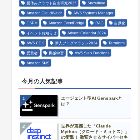
夏休みクラウド自由研究2025
Snowflake
Amazon CloudWatch
AWS Systems Manager
CSPM
Amazon EventBridge
RAG
自動化
イベントお知らせ
Advent Calendar 2024
AWS CDK
新人ブログマラソン2024
Terraform
受賞者
機械学習
AWS Step Functions
Amazon SNS
今月の人気記事
エージェント型AI Gensparkと
は？
世界が震撼した「Claude
Mythos（クロード・ミュトス）」
の衝撃！ 激変させるサイバーセキ