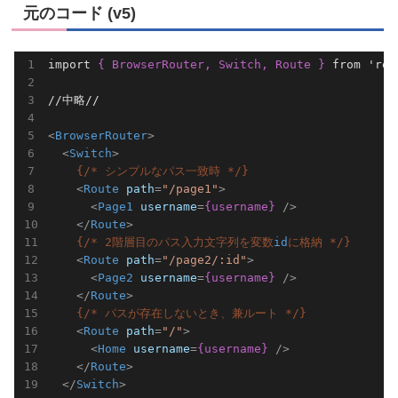
元のコード (v5)
import 
{ BrowserRouter, Switch, Route }
 from 'rea
//中略//

<
BrowserRouter
>
<
Switch
>
{/* シンプルなパス一致時 */}
<
Route
path
=
"/page1"
>
<
Page1
username
=
{username}
 />
</
Route
>
{/* 2階層目のパス入力文字列を変数
id
に格納 */}
<
Route
path
=
"/page2/:id"
>
<
Page2
username
=
{username}
 />
</
Route
>
{/* パスが存在しないとき、兼ルート */}
<
Route
path
=
"/"
>
<
Home
username
=
{username}
 />
</
Route
>
</
Switch
>