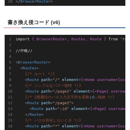
</
BrowserRouter
>
書き換え後コード (v6)
import 
{ BrowserRouter, Routes, Route }
 from 'rea
//中略//

<
BrowserRouter
>
<
Routes
>
{/* ルート */}
<
Route
path
=
"/"
element
=
{<Home username={user
{/* シンプルなパス一致時 */}
<
Route
path
=
"/page1"
element
=
{<Page1 username
{/* 2階層目のパス入力文字列を変数
id
に格納 */}
<
Route
path
=
"/page2"
>
<
Route
path
=
":id"
element
=
{<Page2 username=
</
Route
>
{/* パスが存在しないとき */}
<
Route
path
=
"*"
element
=
{<Home username={user