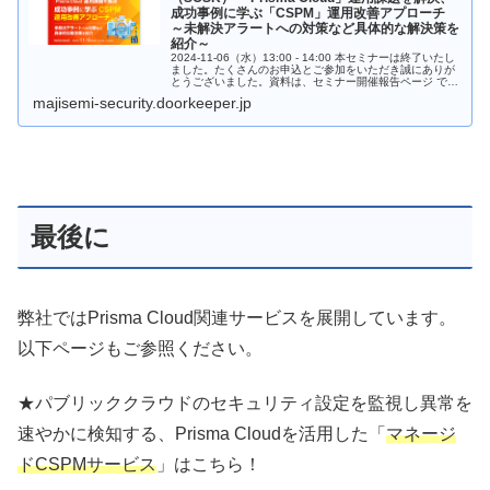
成功事例に学ぶ「CSPM」運用改善アプローチ
～未解決アラートへの対策など具体的な解決策を
紹介～
2024-11-06（水）13:00 - 14:00 本セミナーは終了いたし
ました。たくさんのお申込とご参加をいただき誠にありが
とうございました。資料は、セミナー開催報告ページ で公
開しております。（2024-12-06公開予定）※セミナー...
majisemi-security.doorkeeper.jp
最後に
弊社ではPrisma Cloud関連サービスを展開しています。
以下ページもご参照ください。
★パブリッククラウドのセキュリティ設定を監視し異常を
速やかに検知する、Prisma Cloudを活用した「
マネージ
ドCSPMサービス
」はこちら！