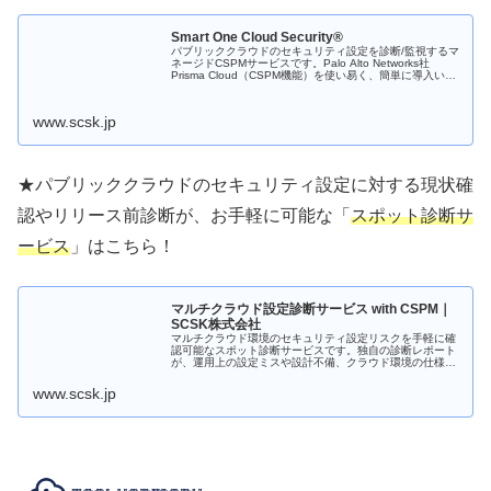
Smart One Cloud Security®
パブリッククラウドのセキュリティ設定を診断/監視するマ
ネージドCSPMサービスです。Palo Alto Networks社
Prisma Cloud（CSPM機能）を使い易く、簡単に導入いた
だけます。
www.scsk.jp
★パブリッククラウドのセキュリティ設定に対する現状確
認やリリース前診断が、お手軽に可能な「
スポット診断サ
ービス
」はこちら！
マルチクラウド設定診断サービス with CSPM｜
SCSK株式会社
マルチクラウド環境のセキュリティ設定リスクを手軽に確
認可能なスポット診断サービスです。独自の診断レポート
が、運用上の設定ミスや設計不備、クラウド環境の仕様変
更などで発生し得る問題を可視化し、セキュリティインシ
デントの早期発見に役立ちます。
www.scsk.jp