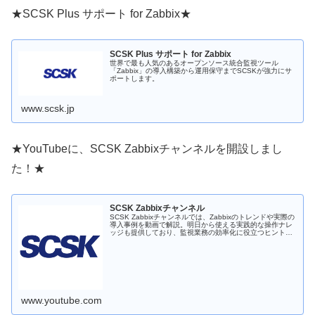
★SCSK Plus サポート for Zabbix★
SCSK Plus サポート for Zabbix
世界で最も人気のあるオープンソース統合監視ツール
「Zabbix」の導入構築から運用保守までSCSKが強力にサ
ポートします。
www.scsk.jp
★YouTubeに、SCSK Zabbixチャンネルを開設しまし
た！★
SCSK Zabbixチャンネル
SCSK Zabbixチャンネルでは、Zabbixのトレンドや実際の
導入事例を動画で解説。明日から使える実践的な操作ナレ
ッジも提供しており、監視業務の効率化に役立つヒントが
満載です。 最新のトピックについては、リンクの弊社HP
もしくはXアカ...
www.youtube.com