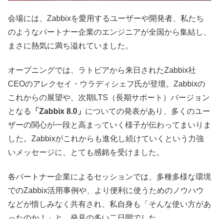
会場には、Zabbixを愛用するユーザーや開発者、私たち
のようなパートナー企業のエンジニアが全国から集結し、
まさに熱気に満ち溢れていました。
オープニングでは、ラトビアから来日されたZabbix社
CEOのアレクセイ・ウラディシェフ氏が登壇。Zabbixの
これからの展望や、次期LTS（長期サポート）バージョン
となる
「Zabbix 8.0」
についての発表があり、多くのユー
ザーの関心が一段と高まっていく様子が伝わってまいりま
した。Zabbixがこれからも進化し続けていくという力強
いメッセージに、とても感銘を受けました。
各パートナー企業によるセッションでは、多種多様な環境
でのZabbix活用事例や、より便利に使うためのノウハウ
などが惜しみなく共有され、私自身も「そんな使い方があ
ったのか！」と、発見の多い二日間でした。