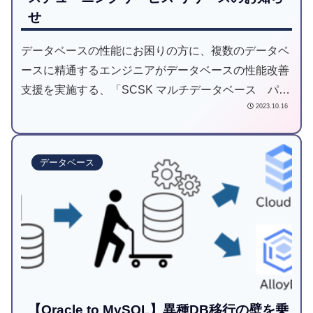
せ
データベースの性能にお困りの方に、複数のデータベ
ースに精通するエンジニアがデータベースの性能改善
支援を実施する、「SCSK マルチデータベース パフ
2023.10.16
ォーマンスチューニングサービス」をリリースしまし
た。
データベース
【Oracle to MySQL】異種DB移行の壁を乗