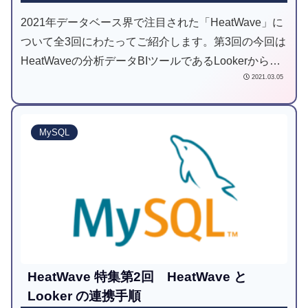
2021年データベース界で注目された「HeatWave」に
ついて全3回にわたってご紹介します。第3回の今回は
HeatWaveの分析データBIツールであるLookerから
2021.03.05
HeatWaveのデータを表示する方法をご案内します。
MySQL
HeatWave 特集第2回 HeatWave と
Looker の連携手順