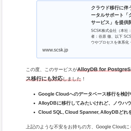
クラウド移行に伴
ータルサポート「
サービス」を提供
SCSK株式会社（本社
者：谷原 徹、以下 S
ウやプロセスを体系化
（DB）を提案・移行・..
www.scsk.jp
AlloyDB for Pos
この度、このサービスが
ス移行にも対応
しました
！
Google Cloudへのデータベース移行
AlloyDBに移行してみたいけれど、ノウハ
Cloud SQL, Cloud Spanner, Al
上記のような不安をお持ちの方、Google Clo