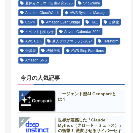
夏休みクラウド自由研究2025
Snowflake
Amazon CloudWatch
AWS Systems Manager
CSPM
Amazon EventBridge
RAG
自動化
イベントお知らせ
Advent Calendar 2024
AWS CDK
新人ブログマラソン2024
Terraform
受賞者
機械学習
AWS Step Functions
Amazon SNS
今月の人気記事
エージェント型AI Gensparkと
は？
世界が震撼した「Claude
Mythos（クロード・ミュトス）」
の衝撃！ 激変させるサイバーセキ