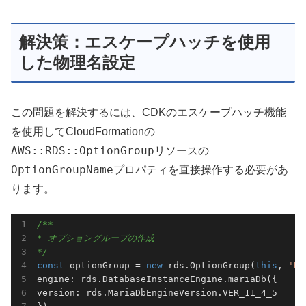
解決策：エスケープハッチを使用
した物理名設定
この問題を解決するには、CDKのエスケープハッチ機能
を使用してCloudFormationの
AWS::RDS::OptionGroup
リソースの
OptionGroupName
プロパティを直接操作する必要があ
ります。
/**

* オプショングループの作成

*/
const
 optionGroup = 
new
 rds.OptionGroup(
this
, 
'RD
engine: rds.DatabaseInstanceEngine.mariaDb({

version: rds.MariaDbEngineVersion.VER_11_4_5
