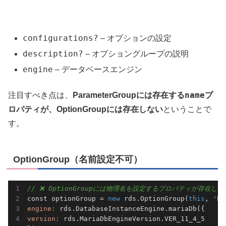
configurations?
– オプションの設定
description?
– オプショングループの説明
engine
– データベースエンジン
name
注目すべき点は、
ParameterGroupには存在する
プ
ロパティが、OptionGroupには存在しない
ということで
す。
OptionGroup（名前設定不可）
// ❌ OptionGroupには物理名を設定するプロパティが存在しな
const optionGroup = 
new
 rds.OptionGroup(
this
, 
'RD
engine:
version:
 rds.MariaDbEngineVersion.VER_11_4_5
