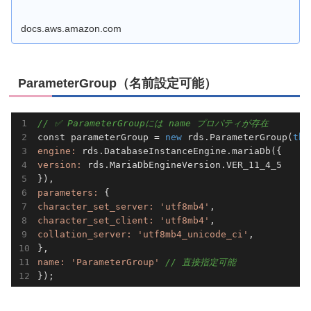
docs.aws.amazon.com
ParameterGroup（名前設定可能）
// ✅ ParameterGroupには name プロパティが存在
const parameterGroup = 
new
 rds.ParameterGroup(
thi
engine:
version:
 rds.MariaDbEngineVersion.VER_11_4_5

parameters:
character_set_server:
'utf8mb4'
character_set_client:
'utf8mb4'
collation_server:
'utf8mb4_unicode_ci'
,

name:
'ParameterGroup'
// 直接指定可能
});