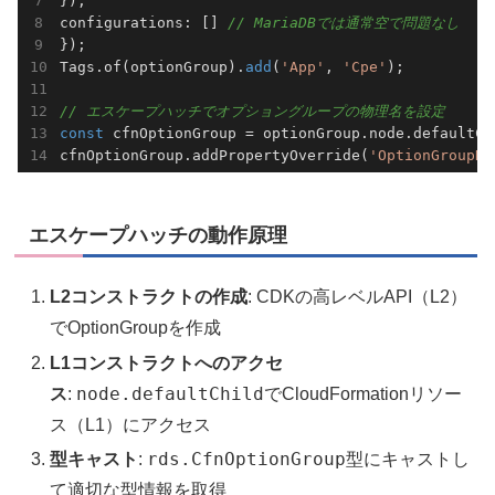
}),

configurations: [] 
// MariaDBでは通常空で問題なし
});

Tags.of(optionGroup).
add
(
'App'
, 
'Cpe'
);

// エスケープハッチでオプショングループの物理名を設定
const
 cfnOptionGroup = optionGroup.node.defaultCh
cfnOptionGroup.addPropertyOverride(
'OptionGroupNa
エスケープハッチの動作原理
L2コンストラクトの作成
: CDKの高レベルAPI（L2）
でOptionGroupを作成
L1コンストラクトへのアクセ
node.defaultChild
ス
:
でCloudFormationリソー
ス（L1）にアクセス
rds.CfnOptionGroup
型キャスト
:
型にキャストし
て適切な型情報を取得