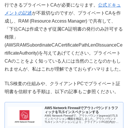
行できるプライベートCAが必要になります。
公式ドキュ
メントの記述
が不親切なのですが、プライベートCAを作
成し、RAM (Resource Access Manager) で共有して、
「下位CAは作成できず従属CA証明書の発行のみ許可する
権限」
(AWSRAMSubordinateCACertificatePathLen0IssuanceCe
rtificateAuthority)を与えてあげてください。プライベート
CAのことをよく知っている人には当然のことなのかもし
れませんが、私はこれが理解できておらずハマりました。
TLS検査の仕組みや、クライアントPCでプライベート証
明書を信頼する手順は、以下の記事もご参照ください。
AWS Network Firewallでアウトバウンドトラフ
ィックをTLSインスペクションする
AWS Network Firewallで、アウトバウンド(egress)のTLS
インスペクション機能を検証しました。アウトバウンド
TLSインスペクションにより、クライアントPC(社内)から
外部のウェブサーバへのHTTPS通信の内容を検査すること