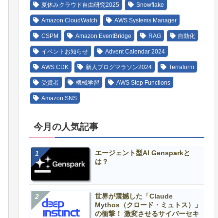
夏休みクラウド自由研究2025
Snowflake
Amazon CloudWatch
AWS Systems Manager
CSPM
Amazon EventBridge
RAG
自動化
イベントお知らせ
Advent Calendar 2024
AWS CDK
新人ブログマラソン2024
Terraform
受賞者
機械学習
AWS Step Functions
Amazon SNS
今月の人気記事
エージェント型AI Gensparkと
は？
世界が震撼した「Claude
Mythos（クロード・ミュトス）」
の衝撃！ 激変させるサイバーセキ