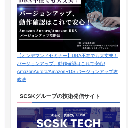
【オンデマンドセミナー】DBA不在でも大丈夫！
バージョンアップ、動作確認はこれで安心!
AmazonAurora/AmazonRDS バージョンアップ攻
略法
SCSKグループの技術発信サイト