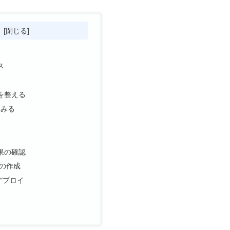
次
ス
を整える
てみる
果の確認
の作成
のデプロイ