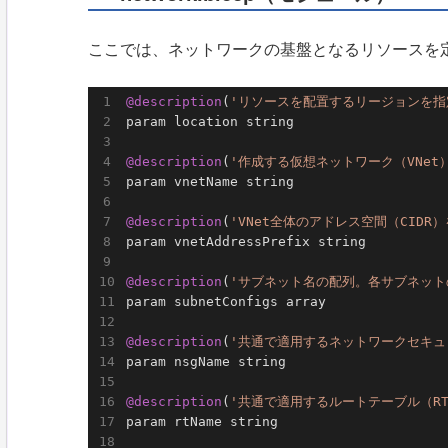
ここでは、ネットワークの基盤となるリソースを
@description
(
'リソースを配置するリージョンを指
param location string

@description
(
'作成する仮想ネットワーク（VNet
param vnetName string

@description
(
'VNet全体のアドレス空間（CIDR
param vnetAddressPrefix string

@description
(
'サブネット名の配列。各サブネット
param subnetConfigs array

@description
(
'共通で適用するネットワークセキュ
param nsgName string

@description
(
'共通で適用するルートテーブル（R
param rtName string
