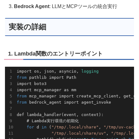
Bedrock Agent
: LLMとMCPツールの統合実行
実装の詳細
1. Lambda関数のエントリーポイント
import os, json, asyncio,
from
 pathlib import Path

import boto3

from
from
 bedrock_agent import agent_invoke

def lambda_handler(event, context):

    # Lambda実行環境の初期化

for
 d 
in
 (
"/tmp/.local/share"
, 
"/tmp/uv-cache
"/tmp/.local/share/uv"
, 
"/tmp/.loca