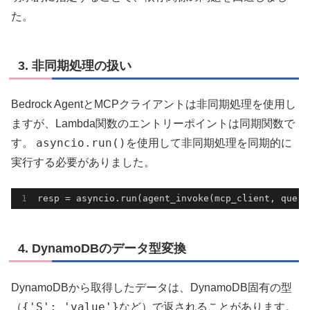
た。
3. 非同期処理の扱い
Bedrock AgentとMCPクライアントは非同期処理を使用し
ますが、Lambda関数のエントリーポイントは同期関数で
asyncio.run()
す。
を使用して非同期処理を同期的に
実行する必要がありました。
resp = asyncio.run(agent
_invoke(
mcp_client
, 
query
4. DynamoDBのデータ型変換
DynamoDBから取得したデータは、DynamoDB固有の型
{'S': 'value'}
（
など）で返されることがあります。