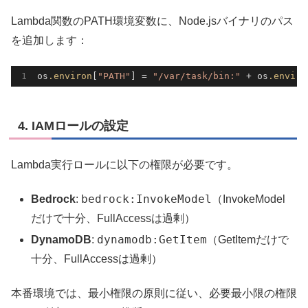
Lambda関数のPATH環境変数に、Node.jsバイナリのパス
を追加します：
os
.environ
[
"PATH"
] = 
"/var/task/bin:"
 + os
.enviro
4. IAMロールの設定
Lambda実行ロールに以下の権限が必要です。
bedrock:InvokeModel
Bedrock
:
（InvokeModel
だけで十分、FullAccessは過剰）
dynamodb:GetItem
DynamoDB
:
（GetItemだけで
十分、FullAccessは過剰）
本番環境では、最小権限の原則に従い、必要最小限の権限