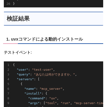
検証結果
1. uvxコマンドによる動的インストール
テストイベント:
{

"user"
: 
"test-user"
,

"query"
: 
"あなたは何ができますか。"
,

"servers"
: [

    {

"name"
: 
"mcp_server"
,

"install"
: {

"command"
: 
"uv"
,

"args"
: [
"tool"
, 
"run"
, 
"mcp-server-time"