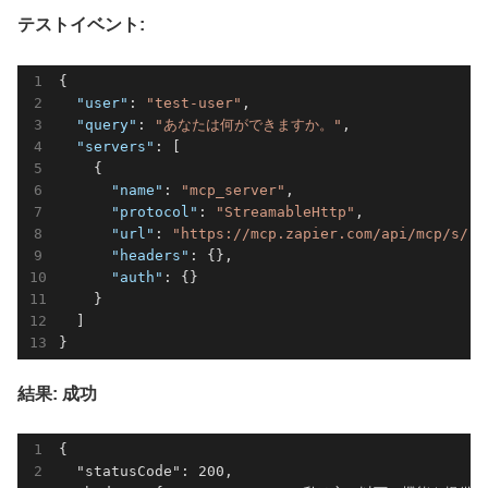
テストイベント:
{

"user"
: 
"test-user"
,

"query"
: 
"あなたは何ができますか。"
,

"servers"
: [

    {

"name"
: 
"mcp_server"
,

"protocol"
: 
"StreamableHttp"
,

"url"
: 
"https://mcp.zapier.com/api/mcp/s/..
"headers"
: {},

"auth"
: {}

    }

  ]

結果: 成功
{

  "statusCode": 200,
