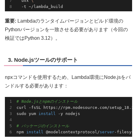
  uvx 
\
重要:
Lambdaのランタイムバージョンとビルド環境の
Pythonバージョンを一致させる必要があります（今回の
検証ではPython 3.12）。
3. Node.jsツールのサポート
npxコマンドを使用するため、Lambda環境にNode.jsをバ
ンドルする必要があります：
# Node.jsとnpmのインストール
curl -fsSL https://rpm.nodesource.com/setup_18.x 
sudo yum 
install
 -y nodejs

# パッケージのインストール
npm 
install
 @modelcontextprotocol/
server
-filesyst