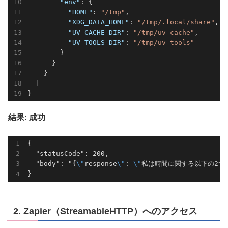
"env"
: {

"HOME"
: 
"/tmp"
,

"XDG_DATA_HOME"
: 
"/tmp/.local/share"
,

"UV_CACHE_DIR"
: 
"/tmp/uv-cache"
,

"UV_TOOLS_DIR"
: 
"/tmp/uv-tools"
        }

      }

    }

  ]

結果: 成功
{

  "statusCode": 200,

  "body": "{
\"
response
\"
: 
\"
私は時間に関する以下の2つ
2. Zapier（StreamableHTTP）へのアクセス