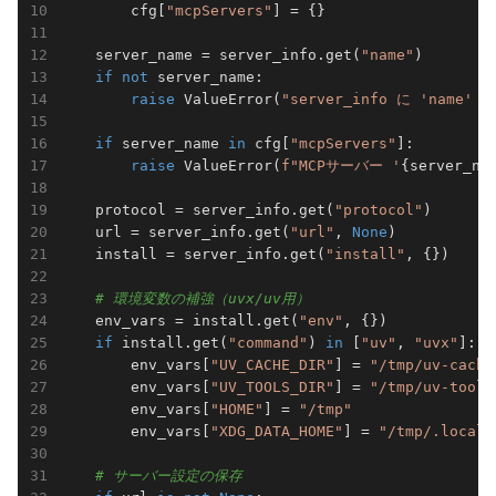
        cfg[
"mcpServers"
] = {}

    server_name = server_info.get(
"name"
)

if
not
 server_name:

raise
 ValueError(
"server_info に 'name
if
 server_name 
in
 cfg[
"mcpServers"
]:

raise
 ValueError(
f"MCPサーバー '
{server_na
    protocol = server_info.get(
"protocol"
)

    url = server_info.get(
"url"
, 
None
)

    install = server_info.get(
"install"
, {})

# 環境変数の補強（uvx/uv用）
    env_vars = install.get(
"env"
, {})

if
 install.get(
"command"
) 
in
 [
"uv"
, 
"uvx"
]:

        env_vars[
"UV_CACHE_DIR"
] = 
"/tmp/uv-cache
        env_vars[
"UV_TOOLS_DIR"
] = 
"/tmp/uv-tools
        env_vars[
"HOME"
] = 
"/tmp"
        env_vars[
"XDG_DATA_HOME"
] = 
"/tmp/.local/
# サーバー設定の保存