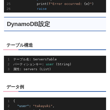
            print(
f"Error occurred: 
{e}
"
)

raise
DynamoDB設定
テーブル構造
テーブル名: ServersTable

パーティションキー:
 user 
(String)

データ例
{

"user"
: 
"takayuki"
,
