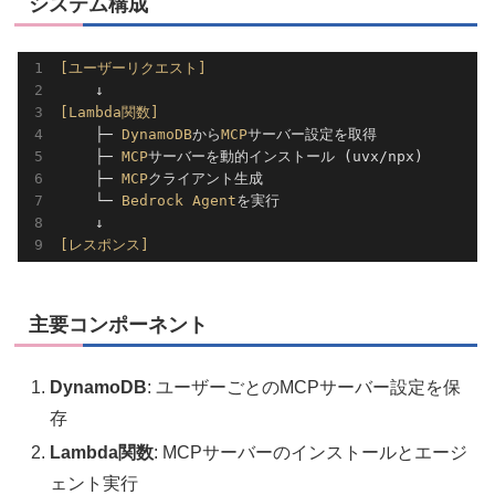
システム構成
[ユーザーリクエスト]
[Lambda関数]
    ├─ 
DynamoDB
から
MCP
サーバー設定を取得

    ├─ 
MCP
サーバーを動的インストール (uvx/npx)

    ├─ 
MCP
クライアント生成

    └─ 
Bedrock
Agent
を実行

[レスポンス]
主要コンポーネント
DynamoDB
: ユーザーごとのMCPサーバー設定を保
存
Lambda関数
: MCPサーバーのインストールとエージ
ェント実行