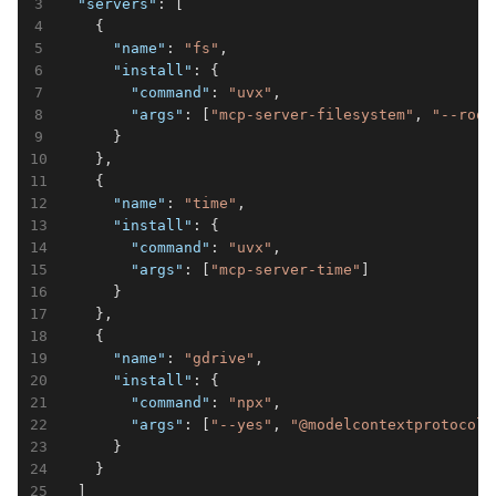
"servers"
: [

    {

"name"
: 
"fs"
,

"install"
: {

"command"
: 
"uvx"
,

"args"
: [
"mcp-server-filesystem"
, 
"--root
      }

    },

    {

"name"
: 
"time"
,

"install"
: {

"command"
: 
"uvx"
,

"args"
: [
"mcp-server-time"
]

      }

    },

    {

"name"
: 
"gdrive"
,

"install"
: {

"command"
: 
"npx"
,

"args"
: [
"--yes"
, 
"@modelcontextprotocol/
      }

    }

  ]
