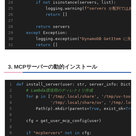
if
not
 isinstance(servers, list):

            logging.warning(
f"servers が配列ではあ
return
 []

return
 servers

except
 Exception:

        logging.exception(
"DynamoDB GetItem に失敗
return
3. MCPサーバーの動的インストール
def
install_server
(user: str, server_info: Dict[s
# Lambda環境用のディレクトリ作成
for
 p 
in
 [
'/tmp/.local/share'
, 
'/tmp/uv-tools
'/tmp/.local/share/uv'
, 
'/tmp/.loca
        Path(p).mkdir(parents=
True
, exist_ok=
True
    cfg = get_user_mcp_config(user)

if
"mcpServers"
not
in
 cfg:
