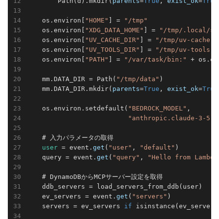
        Path(d).mkdir(
parents
=
True
, 
exist_ok
=
True
    os.environ[
"HOME"
] = 
"/tmp"
    os.environ[
"XDG_DATA_HOME"
] = 
"/tmp/.local/sh
    os.environ[
"UV_CACHE_DIR"
] = 
"/tmp/uv-cache"
    os.environ[
"UV_TOOLS_DIR"
] = 
"/tmp/uv-tools"
    os.environ[
"PATH"
] = 
"/var/task/bin:"
 + os.en
    mm.DATA_DIR = Path(
"/tmp/data"
)

    mm.DATA_DIR.mkdir(
parents
=
True
, 
exist_ok
=
True
    os.environ.setdefault(
"BEDROCK_MODEL"
, 

"anthropic.claude-3-5-s
    # 入力パラメータの取得

 user 
= event.
get
(
"user"
, 
"default"
)

    query = event.
get
(
"query"
, 
"Hello from Lambda
    # DynamoDBからMCPサーバー設定を取得

    ddb_servers = load_servers_from_ddb(user)

    ev_servers = event.
get
(
"servers"
)

    servers = ev_servers 
if
 isinstance(ev_servers