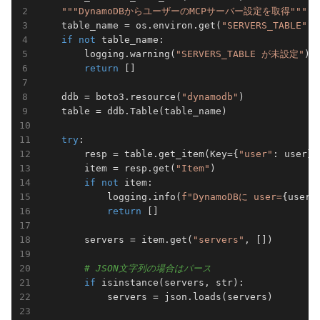
"""DynamoDBからユーザーのMCPサーバー設定を取得"""
    table_name = os.environ.get(
"SERVERS_TABLE"
)

if
not
 table_name:

        logging.warning(
"SERVERS_TABLE が未設定"
)

return
 []

    ddb = boto3.resource(
"dynamodb"
)

    table = ddb.Table(table_name)

try
:

        resp = table.get_item(Key={
"user"
: user})

        item = resp.get(
"Item"
)

if
not
 item:

            logging.info(
f"DynamoDBに user=
{user}
return
 []

        servers = item.get(
"servers"
, [])

# JSON文字列の場合はパース
if
 isinstance(servers, str):

            servers = json.loads(servers)
