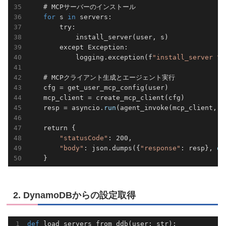
    # MCPサーバーのインストール

for
 s 
in
 servers:

        try:

            install_server(user, s)

        except Exception:

            logging.exception(f
"install_server 
    # MCPクライアント生成とエージェント実行

    cfg = get_user_mcp_config(user)

    mcp_client = create_mcp_client(cfg)

    resp = asyncio.
run
(agent_invoke(mcp_client, qu
    return {

"statusCode"
: 200,

"body"
: json.dumps({
"response"
: resp}, 
en
2. DynamoDBからの設定取得
def
load_servers_from_ddb
(user: str)
: