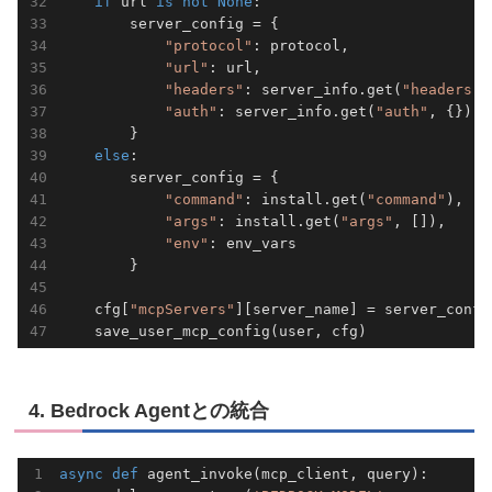
if
 url 
is
not
None
:

        server_config = {

"protocol"
: protocol,

"url"
: url,

"headers"
: server_info.get(
"headers"
,
"auth"
: server_info.get(
"auth"
, {})

        }

else
:

        server_config = {

"command"
: install.get(
"command"
),

"args"
: install.get(
"args"
, []),

"env"
: env_vars

        }

    cfg[
"mcpServers"
][server_name] = server_config
4. Bedrock Agentとの統合
async
def
agent_invoke
(mcp_client, query)
: