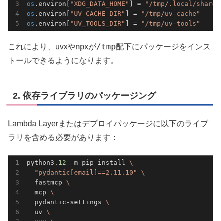
os
.environ[
"XDG_DATA_HOME"
] = 
"/tmp/.local/share"
os
.environ[
"UV_CACHE_DIR"
] = 
"/tmp/uv-cache"
os
.environ[
"UV_TOOLS_DIR"
] = 
"/tmp/uv-tools"
/tmp
これにより、uvxやnpxが
配下にパッケージをインス
トールできるようになります。
2. 依存ライブラリのパッケージング
Lambda Layerまたはデプロイパッケージに以下のライブ
ラリを含める必要があります：
python3.
12
 -m pip install 
\
"pydantic[email]==2.11.10"
\
  fastmcp 
\
  mcp 
\
  pydantic-settings 
\
  uv 
\