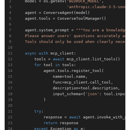
    model = os.getenv(
'BEDROCK_MODEL'
, 

'anthropic.claude-3-5-sonne
    agent = ConverseAgent(model)

    agent.tools = ConverseToolManager()

    agent.system_prompt = 
"""You are a knowledgea
    Please answer users' questions accurately and 
    Tools should only be used when clearly necess
async
with
 mcp_client:

        tools = 
await
 mcp_client.list_tools()

for
 tool 
in
 tools:

            agent.tools.register_tool(

                name=tool.name,

                func=mcp_client.call_tool,

                description=tool.description,

                input_schema={
'json'
: tool.inputS
            )

try
:

            response = 
await
 agent.invoke_with_pr
return
 response

except
 Exception 
as
 e:
