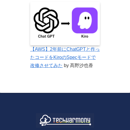
【AWS】2年前にChatGPTと作っ
たコードをKiroのSpecモードで
改修させてみた
by 髙野沙也香