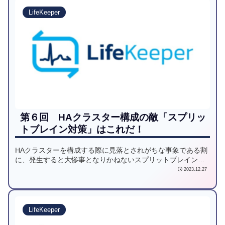
LifeKeeper
第６回 HAクラスター構成の敵「スプリッ
トブレイン対策」はこれだ！
HAクラスターを構成する際に見落とされがちな事象である割
に、発生すると大惨事となりかねないスプリットブレイン。
これを防ぐためにLifeKeeperに実装されたQuorum/Witnessの
2023.12.27
機能について解説します。
LifeKeeper