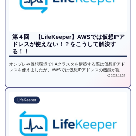
第４回 【LifeKeeper】AWSでは仮想IPア
ドレスが使えない！？をこうして解決す
る！！
オンプレや仮想環境でHAクラスタを構築する際は仮想IPアド
レスを使えましたが、AWSでは仮想IPアドレスの機能が提供
されません。この課題をLifeKeeperがどのように解決してい
2023.11.29
るかを解説します。
LifeKeeper