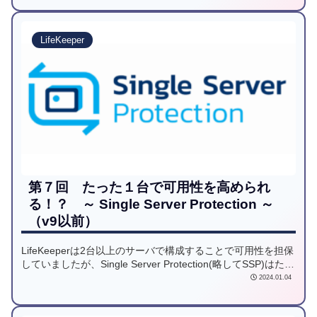
LifeKeeper
第７回 たった１台で可用性を高められ
る！？ ～ Single Server Protection ～
（v9以前）
LifeKeeperは2台以上のサーバで構成することで可用性を担保
していましたが、Single Server Protection(略してSSP)はたっ
た1台で可用性を向上できます。安価にライトに可用性を向上
2024.01.04
したいユーザにはうってつけの製品です。