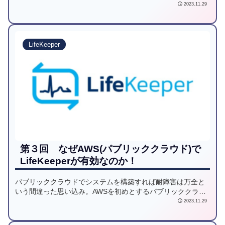
されません。この課題をLifeKeeperがどのように解決してい
2023.11.29
るかを解説します。
LifeKeeper
第３回 なぜAWS(パブリッククラウド)で
LifeKeeperが有効なのか！
パブリッククラウドでシステムを構築すれば耐障害は万全と
いう間違った思い込み。AWSを初めとするパブリッククラウ
ドでなぜLifeKeeperが有効なのかを解説します。
2023.11.29