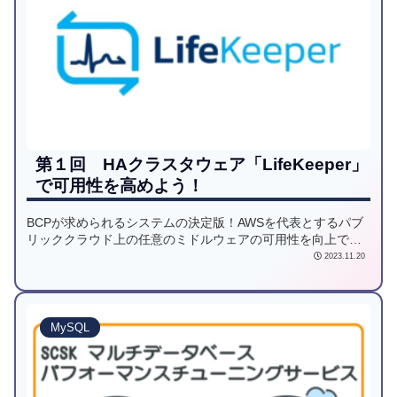
第１回 HAクラスタウェア「LifeKeeper」
で可用性を高めよう！
BCPが求められるシステムの決定版！AWSを代表とするパブ
リッククラウド上の任意のミドルウェアの可用性を向上でき
るHAクラスタウェアの「LifeKeeper（ライフキーパー）」に
2023.11.20
ついて概要をご説明します！
MySQL