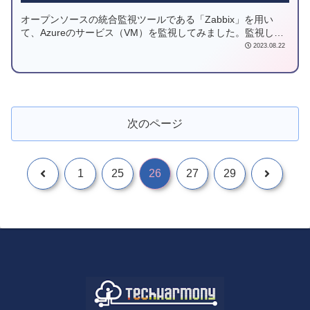
オープンソースの統合監視ツールである「Zabbix」を用い
て、Azureのサービス（VM）を監視してみました。監視して
みて感じたことや、監視手順をご紹介させていただきます。
2023.08.22
次のページ
1
25
26
27
29