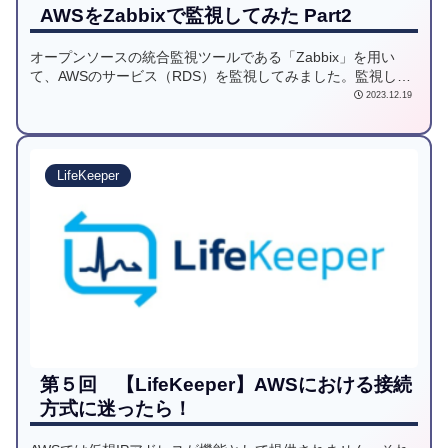
AWSをZabbixで監視してみた Part2
オープンソースの統合監視ツールである「Zabbix」を用い
て、AWSのサービス（RDS）を監視してみました。監視して
みて感じたことや、監視手順をご紹介させていただきます。
2023.12.19
LifeKeeper
第５回 【LifeKeeper】AWSにおける接続
方式に迷ったら！