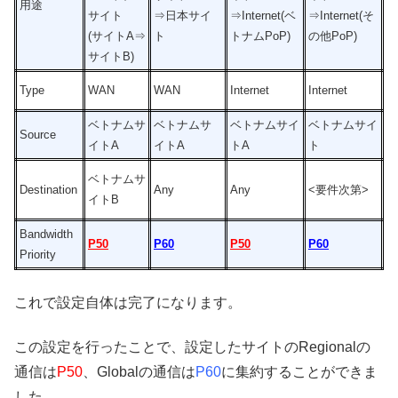
用途
サイト
⇒日本サイ
⇒Internet(ベ
⇒Internet(そ
(サイトA⇒
ト
トナムPoP)
の他PoP)
サイトB)
Type
WAN
WAN
Internet
Internet
ベトナムサ
ベトナムサ
ベトナムサイ
ベトナムサイ
Source
イトA
イトA
トA
ト
ベトナムサ
Destination
Any
Any
<要件次第>
イトB
Bandwidth
P50
P60
P50
P60
Priority
これで設定自体は完了になります。
この設定を行ったことで、設定したサイトのRegionalの
通信は
P50
、Globalの通信は
P60
に集約することができま
した。