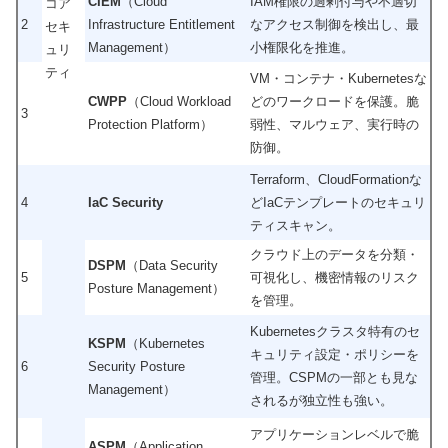
CIEM
（Cloud
IAM権限の過剰付与や不適切
コア
2
Infrastructure Entitlement
なアクセス制御を検出し、最
セキ
Management）
小権限化を推進。
ュリ
ティ
VM・コンテナ・Kubernetesな
CWPP
（Cloud Workload
どのワークロードを保護。脆
3
Protection Platform）
弱性、マルウェア、実行時の
防御。
Terraform、CloudFormationな
4
IaC Security
どIaCテンプレートのセキュリ
ティスキャン。
クラウド上のデータを分類・
DSPM
（Data Security
5
可視化し、機密情報のリスク
Posture Management）
を管理。
Kubernetesクラスタ特有のセ
KSPM
（Kubernetes
キュリティ設定・ポリシーを
6
Security Posture
管理。CSPMの一部とも見な
Management）
されるが独立性も強い。
アプリケーションレベルで脆
ASPM
（Application