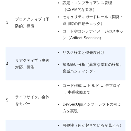
設定・コンプライアンス管理
（CSPM的な要素）
セキュリティガードレール（開発・
プロアクティブ（予
3
運用時の自動チェック）
防的）機能
コードやコンテナイメージのスキャ
ン（Artifact Scanning）
リスク検出と優先度付け
リアクティブ（事後
4
振る舞い分析（異常な挙動の検知、
対応）機能
脅威ハンティング）
コード作成 → ビルド → デプロイ
→ 本番稼働まで
ライフサイクル全体
5
をカバー
DevSecOps／シフトレフトの考え
方を実現
可視性（何が起きているか見える）