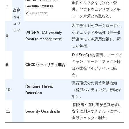
弱性やリスクを可視化・管
7
Security Posture
理。ソフトウェアサプライチ
高度
Management）
ェーン対策とも重なる。
セキ
ュリ
AIモデルやAIワークロードの
ティ
AI-SPM
（AI Security
セキュリティを保護（データ
8
Posture Management）
汚染やモデル悪用対策）。新
しい領域。
DevSecOpsを実現。コードス
キャン、アーティファクト検
9
CI/CDセキュリティ統合
査を開発パイプラインに統
合。
実行環境での異常挙動検知
Runtime Threat
10
（脅威ハンティング、行動分
Detection
析）。
開発者や運用者が意識せずに
11
Security Guardrails
安全に利用できるようにする
自動チェック・制御。