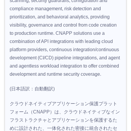
scanning, security guardrails, configuration and
compliance management, risk detection and
prioritization, and behavioral
analytics, providing
visibility, governance and control from code creation
to production runtime. CNAPP solutions use a
combination of API integrations with leading cloud
platform providers, continuous integration/continuous
development (CI/CD) pipeline integrations, and agent
and agentless workload integration to offer combined
development and runtime security coverage.
(日本語訳：自動翻訳)
クラウドネイティブアプリケーション保護プラット
フォーム（CNAPP）は、クラウドネイティブなイン
フラストラクチャとアプリケーションを保護するた
めに設計された、一体化された密接に統合されたセ