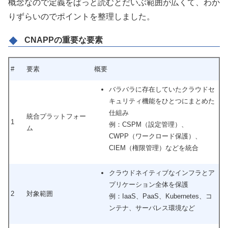
概念なので定義をぱっと読むとだいぶ範囲が広くて、わか
りずらいのでポイントを整理しました。
CNAPPの重要な要素
#
要素
概要
バラバラに存在していたクラウドセ
キュリティ機能をひとつにまとめた
仕組み
統合プラットフォー
1
例：CSPM（設定管理）、
ム
CWPP（ワークロード保護）、
CIEM（権限管理）などを統合
クラウドネイティブなインフラとア
プリケーション全体を保護
2
対象範囲
例：IaaS、PaaS、Kubernetes、コ
ンテナ、サーバレス環境など