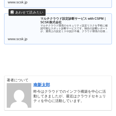
www.scsk.jp
マルチクラウド設定診断サービス with CSPM｜
SCSK株式会社
マルチクラウド環境のセキュリティ設定リスクを手軽に確
認可能なスポット診断サービスです。独自の診断レポート
が、運用上の設定ミスや設計不備、クラウド環境の仕様変
更などで発生し得る問題を可視化し、セキュリティインシ
デントの早期発見に役立ちます。
www.scsk.jp
著者について
南新太郎
昨今はクラウドでのインフラ構築を中心に活
動してきましたが、最近はクラウドセキュリ
ティを中心に活動しています。