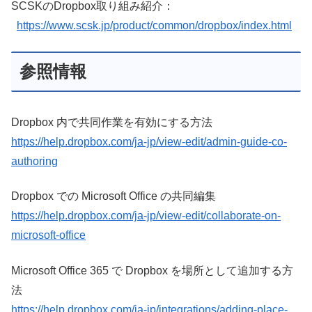
SCSKのDropbox取り組み紹介：
https://www.scsk.jp/product/common/dropbox/index.html
参照情報
Dropbox 内で共同作業を有効にする方法
https://help.dropbox.com/ja-jp/view-edit/admin-guide-co-
authoring
Dropbox での Microsoft Office の共同編集
https://help.dropbox.com/ja-jp/view-edit/collaborate-on-
microsoft-office
Microsoft Office 365 で Dropbox を場所として追加する方
法
https://help.dropbox.com/ja-jp/integrations/adding-place-