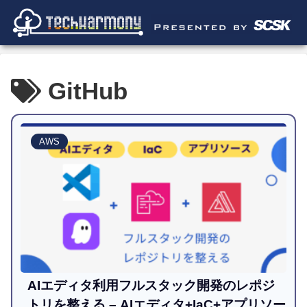
GitHub
AWS
AIエディタ利用フルスタック開発のレポジ
トリを整える – AIエディタ+IaC+アプリソー