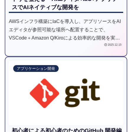
スでAIネイティブな開発を
AWSインフラ構築にIaCを導入し、アプリソースをAI
エディタが参照可能な場所へ配置することで、
VSCode＋Amazon Q/Kiroによる効率的な開発を実
2025.12.15
現。設計書や議事録をMarkdown化し、情報をGitに集
約することで解析・運用が容易となり、小規模新規開
発に最適なAIネイティブ開発手法を解説します。
アプリケーション開発
初心者による初心者のためのGitHub 開発編