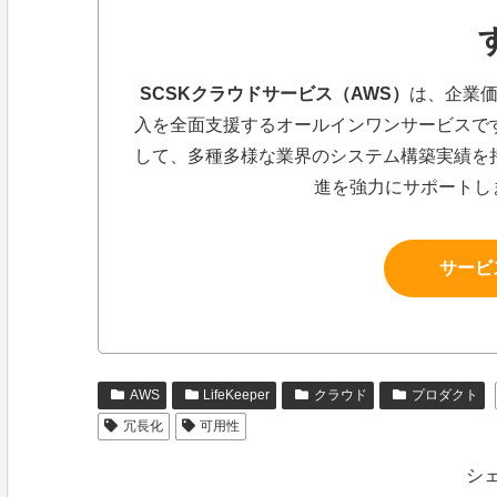
SCSKクラウドサービス（AWS）
は、企業価
入を全面支援するオールインワンサービスで
して、多種多様な業界のシステム構築実績を持
進を強力にサポートし
サービ
AWS
LifeKeeper
クラウド
プロダクト
冗長化
可用性
シ