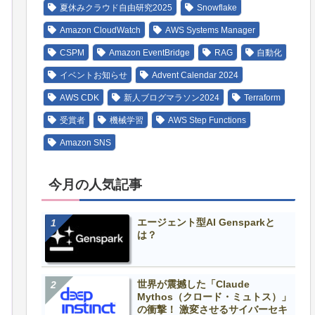
夏休みクラウド自由研究2025
Snowflake
Amazon CloudWatch
AWS Systems Manager
CSPM
Amazon EventBridge
RAG
自動化
イベントお知らせ
Advent Calendar 2024
AWS CDK
新人ブログマラソン2024
Terraform
受賞者
機械学習
AWS Step Functions
Amazon SNS
今月の人気記事
エージェント型AI Gensparkと
は？
世界が震撼した「Claude
Mythos（クロード・ミュトス）」
の衝撃！ 激変させるサイバーセキ