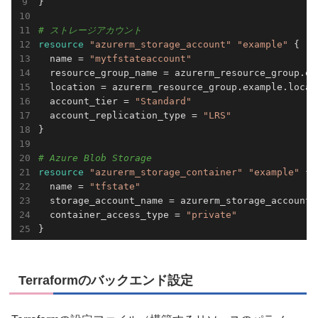
}

# ストレージアカウント
resource 
"azurerm_storage_account"
"example"
 {

  name = 
"mytfstateaccount"
  resource_group_name = azurerm_resource_group.exa
  location = azurerm_resource_group.example.locati
  account_tier = 
"Standard"
  account_replication_type = 
"LRS"
}

# Azure Blob Storage
resource 
"azurerm_storage_container"
"example"
 {

  name = 
"tfstate"
  storage_account_name = azurerm_storage_account.e
  container_access_type = 
"private"
}
Terraformのバックエンド設定