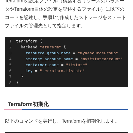
Terraformの設定ファイル（構築するリソースのパラメー
タやTerraform自体の設定を記述するファイル）に以下の
コードを記述し、手順1で作成したストレージをステート
ファイルの管理先として指定します。
terraform {

  backend 
"azurerm"
 {

resource_group_name
 = 
"myResourceGroup"
storage_account_name
 = 
"mytfstateaccount"
container_name
 = 
"tfstate"
key
 = 
"terraform.tfstate"
  }

}
Terraform初期化
以下のコマンドを実行し、Terraformを初期化します。