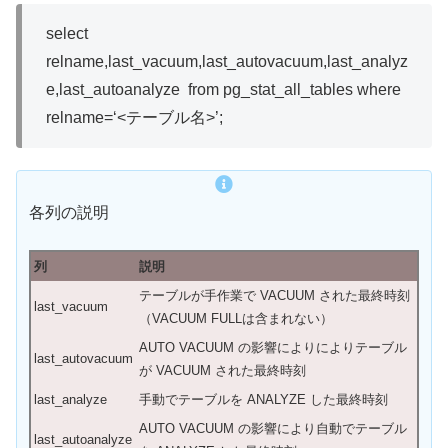
select
relname
,
last_vacuum
,
last_autovacuum
,
last_analyz
e
,
last_autoanalyze
from
pg_stat_all_tables
where
relname
=
‘<テーブル名>’
;
各列の説明
列
説明
テーブルが手作業で VACUUM された最終時刻
last_vacuum
（VACUUM FULLは含まれない）
AUTO VACUUM の影響によりによりテーブル
last_autovacuum
が VACUUM された最終時刻
last_analyze
手動でテーブルを ANALYZE した最終時刻
AUTO VACUUM の影響により自動でテーブル
last_autoanalyze