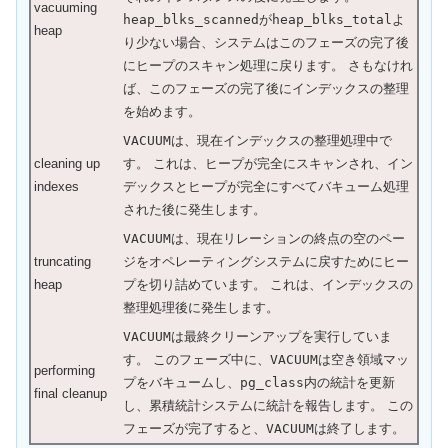
vacuuming
heap_blks_scanned
が
heap_blks_total
よ
heap
り少ない場合、システムはこのフェーズの完了後
にヒープのスキャン処理に戻ります。 さもなけれ
ば、このフェーズの完了後にインデックスの整理
を始めます。
VACUUM
は、現在インデックスの整理処理中で
cleaning up
す。 これは、ヒープが完全にスキャンされ、イン
indexes
デックスとヒープが完全にすべてバキューム処理
された後に発生します。
VACUUM
は、現在リレーションの終点の空のペー
truncating
ジをオペレーティングシステムに戻すためにヒー
heap
プを切り詰めています。 これは、インデックスの
整理処理後に発生します。
VACUUM
は最終クリーンアップを実行していま
す。 このフェーズ中に、
VACUUM
は空き領域マッ
performing
プをバキュームし、
pg_class
内の統計を更新
final cleanup
し、累積統計システムに統計を報告します。 この
フェーズが完了すると、
VACUUM
は終了します。