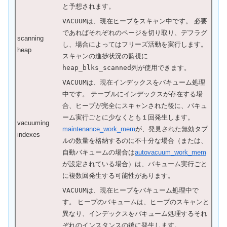
と予想されます。
VACUUM
は、現在ヒープをスキャン中です。 必要
であればそれぞれのページを切り取り、デフラグ
scanning
し、場合によってはフリーズ活動を実行します。
heap
スキャンの進捗状況の監視に
heap_blks_scanned
列が使用できます。
VACUUM
は、現在インデックスをバキューム処理
中です。 テーブルにインデックスが存在する場
合、ヒープが完全にスキャンされた後に、バキュ
ーム実行ごとに少なくとも１回発生します。
vacuuming
maintenance_work_mem
が、発見された無効タプ
indexes
ルの数量を格納するのに不十分な場合（または、
自動バキュームの場合は
autovacuum_work_mem
が設定されている場合）は、バキューム実行ごと
に複数回発生する可能性があります。
VACUUM
は、現在ヒープをバキューム処理中で
す。 ヒープのバキュームは、ヒープのスキャンと
異なり、インデックスをバキューム処理するそれ
ぞれのインスタンスの後に発生します。