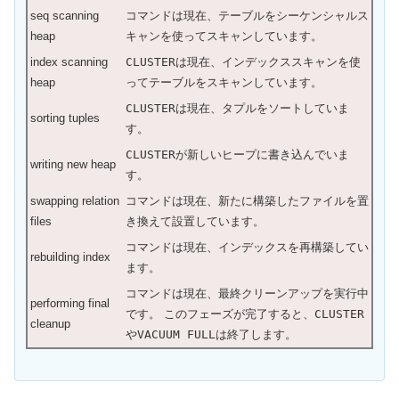
seq scanning
コマンドは現在、テーブルをシーケンシャルス
heap
キャンを使ってスキャンしています。
index scanning
CLUSTER
は現在、インデックススキャンを使
heap
ってテーブルをスキャンしています。
CLUSTER
は現在、タプルをソートしていま
sorting tuples
す。
CLUSTER
が新しいヒープに書き込んでいま
writing new heap
す。
swapping relation
コマンドは現在、新たに構築したファイルを置
files
き換えて設置しています。
コマンドは現在、インデックスを再構築してい
rebuilding index
ます。
コマンドは現在、最終クリーンアップを実行中
performing final
です。 このフェーズが完了すると、
CLUSTER
cleanup
や
VACUUM FULL
は終了します。