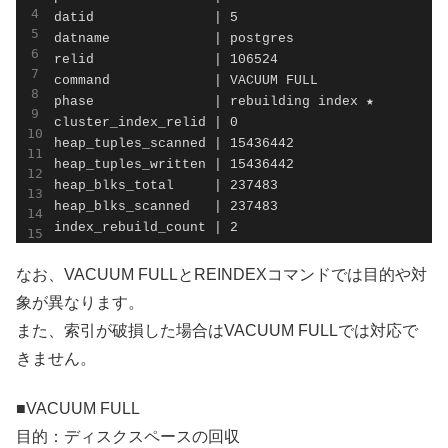
datid               | 5

datname             | postgres

relid               | 106524

command             | VACUUM FULL

phase               | rebuilding index ★

cluster_index_relid | 0

heap_tuples_scanned | 15436442

heap_tuples_written | 15436442

heap_blks_total     | 237483

heap_blks_scanned   | 237483

index_rebuild_count | 2
なお、VACUUM FULLとREINDEXコマンドでは目的や対
象が異なります。
また、索引が破損した場合はVACUUM FULLでは対応で
きません。
■VACUUM FULL
目的：ディスクスペースの回収