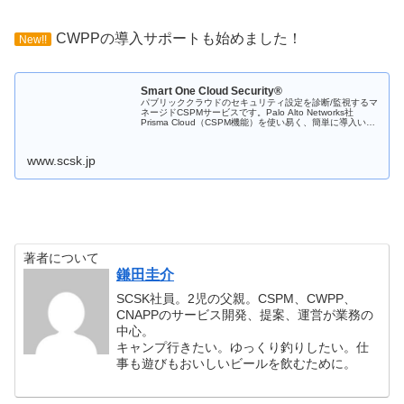
CWPPの導入サポートも始めました！
New!!
Smart One Cloud Security®
パブリッククラウドのセキュリティ設定を診断/監視するマ
ネージドCSPMサービスです。Palo Alto Networks社
Prisma Cloud（CSPM機能）を使い易く、簡単に導入いた
だけます。
www.scsk.jp
著者について
鎌田圭介
SCSK社員。2児の父親。CSPM、CWPP、
CNAPPのサービス開発、提案、運営が業務の
中心。
キャンプ行きたい。ゆっくり釣りしたい。仕
事も遊びもおいしいビールを飲むために。