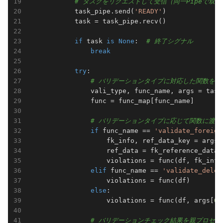
# タスクをリクエストして受信（同一Pipeで双
            task_pipe.send(
'READY'
)

            task = task_pipe.recv()

if
 task 
is
None
:  
# 終了シグナル
break
try
:

# バリデーションタイプに対応した関数を取
                vali_type, func_name, args = task

                func = func_map[func_name]

# バリデーションタイプに応じて関数に渡す
if
 func_name == 
'validate_foreign
                    fk_info, ref_data_key = args

                    ref_data = fk_reference_data[
                    violations = func(df, fk_info,
elif
 func_name == 
'validate_delet
                    violations = func(df)

else
:

                    violations = func(df, args[
0
]
# バリデーションチェック結果を親プロセス