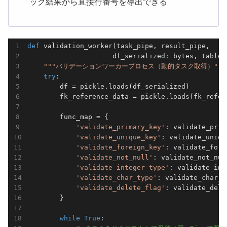
ック結果から直接行番号を導出できる
def
validation_worker
(task_pipe, result_pipe,

                     df_serialized: bytes, table_
"""バリデーションワーカープロセス（動的タスク取得）"""
try
:

        df = pickle.loads(df_serialized)

        fk_reference_data = pickle.loads(fk_refer
        func_map = {

'validate_primary_key'
: validate_prim
'validate_unique_key'
: validate_uniqu
'validate_foreign_key'
: validate_fore
'validate_not_null'
: validate_not_null
'validate_integer_type'
: validate_int
'validate_char_type'
: validate_char_ty
'validate_delete_flag'
: validate_dele
        }

while
True
:
