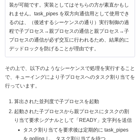
装が可能です。実装としてはそちらの方が素直かもし
れません。task_pipes を双方向通信用として使用でき
るのは、（後述するシーケンスの通り）実行制御の過
程で子プロセス→親プロセスの通信と親プロセス→子
プロセスの通信が必ず交互に行われるため、結果的に
デッドロックを防げることが理由です。
その上で、以下のようなシーケンスで処理を実行すること
で、キューイングにより子プロセスへのタスク割り当てを
行っています。
算出された並列度で子プロセスを起動
起動された子プロセスから親プロセスにタスクの割
り当て要求シグナルとして「READY」文字列を送信
タスク割り当てを要求後は定期的に task_pipes
を polling し、タスク割り当てを待つ