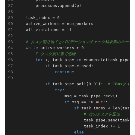
        processes.append(p)

    task_index = 
0
    active_workers = num_workers

    all_violations = []

# タスク割り当てとバリデーションチェック結収集のループ
while
 active_workers > 
0
:

# タスク割り当て処理
for
 i, task_pipe 
in
 enumerate(task_pipes):
if
 task_pipe.closed:

continue
if
 task_pipe.poll(
0.01
):  
# 10msタ
try
:

                    msg = task_pipe.recv()

if
 msg == 
'READY'
:

if
 task_index < len(tasks)
# 次のタスクを送信
                            task_pipe.send(tasks[t
                            task_index += 
1
else
:
