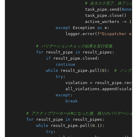
# 全タスク完了、終了シグ
                            task_pipe.send(
None
)

                            task_pipe.close()

                            active_workers -= 
1
except
 Exception 
as
 e:

                    logger.error(
f"Dispatcher err
# バリデーションチェック結果を並行収集
for
 result_pipe 
in
 result_pipes:

if
 result_pipe.closed:

continue
while
 result_pipe.poll(
0
):  
# ノンブ
try
:

                    violation = result_pipe.recv()
                    all_violations.append(violatio
except
:

break
# アクティブワーカーが0になった後、残りのバリデーショ
for
 result_pipe 
in
 result_pipes:

while
 result_pipe.poll(
0.1
):

try
:
