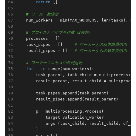
return
 []

# ワーカー数決定
    num_workers = min(MAX_WORKERS, len(tasks), mu
# プロセスとパイプを作成（2種類）
    processes = []

    task_pipes = []     
# ワーカーとの双方向通信用
    result_pipes = []   
# ワーカーからの結果受信用
# ワーカープロセスの並列起動
for
 _ 
in
 range(num_workers):

        task_parent, task_child = multiprocessing.
        result_parent, result_child = multiprocess
        task_pipes.append(task_parent)

        result_pipes.append(result_parent)

        p = multiprocessing.Process(

            target=validation_worker,

            args=(task_child, result_child, df_se
        )

        p.start()
