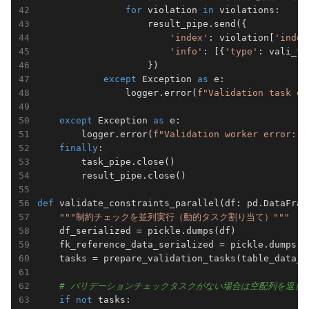
for
 violation 
in
 violations:

                    result_pipe.send({

'index'
: violation[
'index
'info'
: [{
'type'
: vali_ty
                    })

except
 Exception 
as
 e:

                logger.error(
f"Validation task er
except
 Exception 
as
 e:

        logger.error(
f"Validation worker error: 
{
finally
:

        task_pipe.close()

        result_pipe.close()

def
validate_constraints_parallel
(df: pd.DataFram
"""制約チェックを並列実行（動的タスク割り当て）"""
    df_serialized = pickle.dumps(df)

    fk_reference_data_serialized = pickle.dumps(f
    tasks = prepare_validation_tasks(table_data_i
# バリデーションチェックタスクがない場合は空配列を返し
if
not
 tasks:
