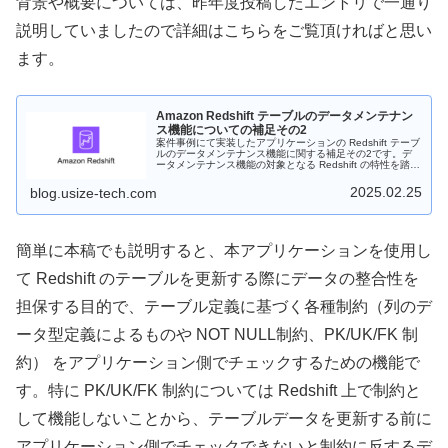
背景や概要については、昨年度投稿したエントリで一通り
説明していましたので詳細はこちらをご覧頂ければと思い
ます。
Amazon Redshift テーブルのデータメンテナン
ス機能についての補足その2
案件事例にて実装したアプリケーションの Redshift テーブ
ルのデータメンテナンス機能に関する補足その2です。デ
ータメンテナンス機能の対象となる Redshift の特性を踏ま
えた上で、アプリケーションの実装において考慮する必要
があったポイント及び機能について記載しました。
2025.02.25
blog.usize-tech.com
簡単に本稿でも説明すると、本アプリケーションを使用し
て Redshift のテーブルを更新する際にデータの整合性を
担保する目的で、テーブル定義に基づく各種制約（列のデ
ータ型定義によるものや NOT NULL制約、PK/UK/FK 制
約） をアプリケーション側でチェックするための機能で
す。特に PK/UK/FK 制約については Redshift 上で制約と
して機能しないことから、テーブルデータを更新する前に
アプリケーション側でチェックできないと制約に反するデ