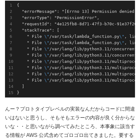
{

  "errorMessage": "[Errno 13] Permission denied",

  "errorType": "PermissionError",

  "requestId": "4e125fb8-8d71-47f3-b70c-91e37f2023
  "stackTrace": [

    " File 
\"
/var/task/lambda_function.py
\"
, line
    " File 
\"
/var/task/lambda_function.py
\"
, line
    " File 
\"
/var/lang/lib/python3.11/concurrent/
    " File 
\"
/var/lang/lib/python3.11/concurrent/
    " File 
\"
/var/lang/lib/python3.11/multiproces
    " File 
\"
/var/lang/lib/python3.11/multiproces
    " File 
\"
/var/lang/lib/python3.11/multiproces
    " File 
\"
/var/lang/lib/python3.11/multiproces
  ]

}
んー？プロトタイプレベルの実装なんだからコードに間違
いはないと思うし、そもそもエラーの内容が良く分からな
いな・・と思いながら調べてみたところ、本事象に該当す
る情報が AWS 公式含めてゴロゴロ出てきました。要する