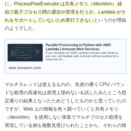
に、
ProcessPoolExecutor は共有メモリ（/dev/shm） 経
由で親子プロセス間の通信や管理を行うが、Lambda がそ
れをサポートしていないため実行できない
というのが理由
のようでした。
Parallel Processing in Python with AWS
Lambda | Amazon Web Services
If you develop an AWS Lambda function with Node.js,
you can call multiple web services without waiting for a
response du...
aws.amazon.com
マルチスレッドは使えるものの、先述の通り CPU バウン
ドな処理の高速化は原理上望めない＆試したみたところ想
定通りの結果となったためどうしたものかと思っていたの
ですが、Web 上の情報を色々調べていくと共有メモリ
（/dev/shm） を使用しない実装でマルチプロセス処理を
実現している例も複数見受けられたことから、それらの情