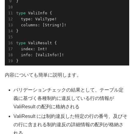
type 
ValiInfo {

  type: ValiType!

  columns: [String!]!

type 
ValiResult {

  index: Int!

  info: [ValiInfo!]!

}
内容についても簡単に説明します。
バリデーションチェックの結果として、テーブル定
義に基づく各種制約に違反している行の情報が
ValiResult の配列に格納される
ValiResult には制約違反した特定の行の番号、及びそ
の行に含まれる制約違反の詳細情報の配列が格納さ
れる