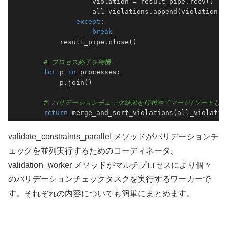
                violation = result_pipe.recv()

                all_violations.append(violation)

except
:

break
        result_pipe.close()

# プロセス終了を待機
for
 p 
in
 processes:

        p.join()

# バリデーションチェック結果を行番号でマージ/ソートし
return
 merge_and_sort_violations(all_violatio
validate_constraints_parallel メソッドがバリデーションチ
ェックを並列実行するためのコーディネータ、
validation_worker メソッドがマルチプロセスにより個々
のバリデーションチェックタスクを実行するワーカーで
す。それぞれの内容についても簡単にまとめます。