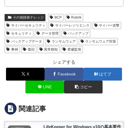
その他技術ナレッジ
BCP
Rubrik
サイバーセキュリティ
サイバーレジリエンス
サイバー攻撃
セキュリティ
データ管理
バックアップ
バックアップデータ
ランサムウェア
ランサムウェア対策
事例
復旧
異常検知
脅威監視
シェアする
X
Facebook
はてブ
LINE
コピー
関連記事
LifeKeeper for Windows v10の基本要件