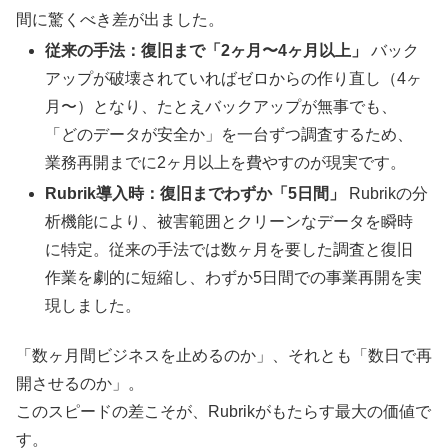
間に驚くべき差が出ました。
従来の手法：復旧まで「2ヶ月〜4ヶ月以上」
バック
アップが破壊されていればゼロからの作り直し（4ヶ
月〜）となり、たとえバックアップが無事でも、
「どのデータが安全か」を一台ずつ調査するため、
業務再開までに2ヶ月以上を費やすのが現実です。
Rubrik導入時：復旧までわずか「5日間」
Rubrikの分
析機能により、被害範囲とクリーンなデータを瞬時
に特定。従来の手法では数ヶ月を要した調査と復旧
作業を劇的に短縮し、わずか5日間での事業再開を実
現しました。
「数ヶ月間ビジネスを止めるのか」、それとも「数日で再
開させるのか」。
このスピードの差こそが、Rubrikがもたらす最大の価値で
す。