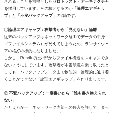
される」ことを前提とした
ゼロトラスト・アーキテクチャ
を採用しています。その核となるのが
「論理エアギャッ
プ」
と
「不変バックアップ」
の2軸です。
①
論理エアギャップ：攻撃者から「見えない」隔離
従来のバックアップはネットワーク経由でデータの中身
（ファイルシステム）が見えてしまうため、ランサムウェ
アの格好の標的になりました。
しかし、Rubrikでは外部からファイル構造をスキャンでき
ないようにしています。攻撃者が本番環境を乗っ取ったと
しても、バックアップデータまで物理的・論理的に辿り着
くことができない「論理エアギャップ」を作り出します。
②
不変バックアップ：一度書いたら「誰も書き換えられ
ない」
たとえ万が一、ネットワーク内部への侵入を許してしまっ