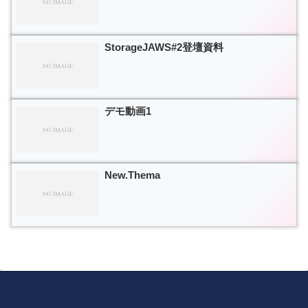
StorageJAWS#2登壇資料
デモ動画1
New.Thema