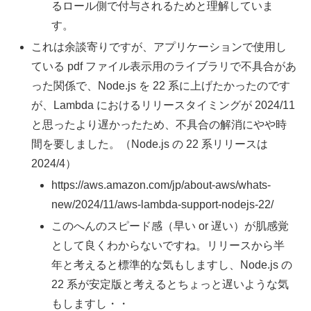
るロール側で付与されるためと理解していま
す。
これは余談寄りですが、アプリケーションで使用し
ている pdf ファイル表示用のライブラリで不具合があ
った関係で、Node.js を 22 系に上げたかったのです
が、Lambda におけるリリースタイミングが 2024/11
と思ったより遅かったため、不具合の解消にやや時
間を要しました。（Node.js の 22 系リリースは
2024/4）
https://aws.amazon.com/jp/about-aws/whats-
new/2024/11/aws-lambda-support-nodejs-22/
このへんのスピード感（早い or 遅い）が肌感覚
として良くわからないですね。リリースから半
年と考えると標準的な気もしますし、Node.js の
22 系が安定版と考えるとちょっと遅いような気
もしますし・・