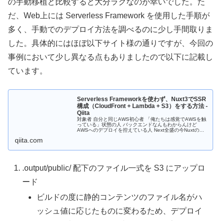
の手動移植と比較すると大分ラクなのが幸いでした。た
だ、Web上には Serverless Framework を使用した手順が
多く、手動でのデプロイ方法を調べるのに少し手間取りま
した。具体的にはほぼ以下サイト様の通りですが、今回の
事例において少し異なる点もありましたので以下に記載し
ています。
Serverless Frameworkを使わず、Nuxt3でSSR
構成（CloudFront + Lambda + S3）をする方法 -
Qiita
対象者 自分と同じAWS初心者 「俺たちは感覚でAWSを触
っている」状態の人 バックエンドなんもわからんけど
AWSへのデプロイを控えている人 Next全盛の今Nuxtの
SSRで頑張っている人 なぜやろうと思ったか？ 「Nuxt3
qiita.com
SSR A...
.output/public/ 配下のファイル一式を S3 にアップロ
ード
ビルドの度に静的コンテンツのファイル名がハ
ッシュ値に応じたものに変わるため、デプロイ