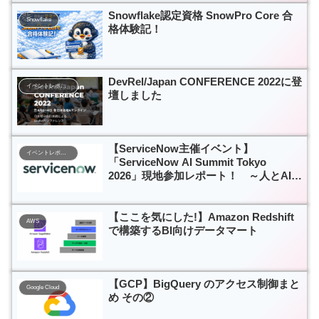
Snowflake認定資格 SnowPro Core 合
Snowflake
格体験記！
DevRel/Japan CONFERENCE 2022に登
イベントレポート
壇しました
【ServiceNow主催イベント】
イベントレポート
「ServiceNow AI Summit Tokyo
2026」現地参加レポート！ ～人とAIエ
ージェントが協働しながら業務を遂行す
る時代へ～
【ここを気にした!】Amazon Redshift
AWS
で構築するBI向けデータマート
【GCP】BigQuery のアクセス制御まと
Google Cloud
め その②