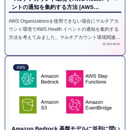
ントの通知を集約する方法 [AWS
CloudFormationテンプレート付き]
AWS Organizationsを使用できない場合にマルチアカ
ウント環境でAWS Health イベントの通知を集約する
方法を考えてみました。マルチアカウント環境関連の
2025.06.09
設定はAWS Organizationsを使えることが前提のもの
が多いので、諸事情でAWS Organizationsを使用でき
ないけどAWSマネジメントコンソールで設定するのは
AWS
避けたいという方は少なからずいると思います。その
ような方の参考になったら良いな、と思います。
Amazon Bedrock 基盤モデルに並列に問い