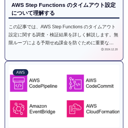
AWS Step Functions のタイムアウト設定
について理解する
この記事では、AWS Step Functions のタイムアウト
設定に関する調査・検証結果を詳しく解説します。無
限ループによる予期せぬ課金を防ぐために重要な
2024.12.20
「TimeoutSeconds」と「TimeoutSecondsPath」の使
い方を説明し、それぞれの違いや実際の設定例、注意
点を紹介しています。また、EventBridge を活用して
AWS
タイムアウトやエラー発生時の通知方法も解説。ステ
ートマシンの効率的な管理に役立つ知識を提供しま
す。