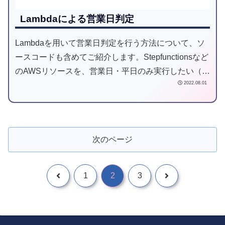
Lambdaによる営業日判定
Lambdaを用いて営業日判定を行う方法について、ソ
ースコードも含めてご紹介します。Stepfunctionsなど
のAWSリソースを、営業日・平日のみ実行したい（祝
2022.08.01
日や年末年始などの会社休日は実行したくない）場合
に使用することができます。
次のページ
1
2
3