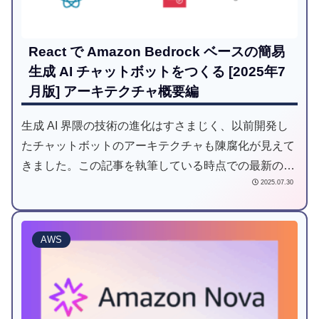
React で Amazon Bedrock ベースの簡易
生成 AI チャットボットをつくる [2025年7
月版] アーキテクチャ概要編
生成 AI 界隈の技術の進化はすさまじく、以前開発し
たチャットボットのアーキテクチャも陳腐化が見えて
きました。この記事を執筆している時点での最新のア
2025.07.30
ーキテクチャで改めて作り直してみたので、いくつか
の記事に分けて紹介します。今回 (初回) はアーキテク
チャ概要編です。
AWS