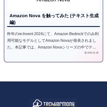
Amazon Nova を触ってみた (テキスト生成
編)
昨年のre:Invent 2024にて、Amazon Bedrockでのみ利
用可能なモデルとしてAmazon Novaが発表されまし
た。本記事では、Amazon Novaシリーズの中でテキ
2025.01.29
スト生成が可能な3つのモデル(Micro、Lite、Pro)につ
いてまとめました。Amazon Bedrockマネジメントコ
ンソールとConverse APIから実行する方法をご紹介し
ます。