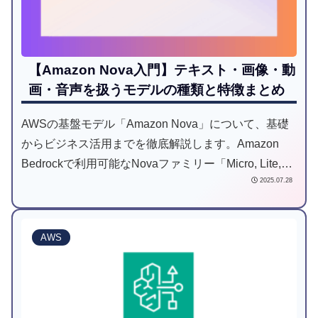
【Amazon Nova入門】テキスト・画像・動
画・音声を扱うモデルの種類と特徴まとめ
AWSの基盤モデル「Amazon Nova」について、基礎
からビジネス活用までを徹底解説します。Amazon
Bedrockで利用可能なNovaファミリー「Micro, Lite,
2025.07.28
Pro, Premier」をはじめ、画像生成AI「Nova
Canvas」、動画生成AI「Nova Reel」、音声
AI「Nova Sonic」など、各モデルの特徴を分かりやす
AWS
く表で比較。AWSコンソールを使った具体的な有効化
手順からPlaygroundでの試し方まで、初心者でもすぐ
に始められるようにガイドします。さらに、ビジネス
活用の事例もご紹介。Amazon Novaの基本を学びた