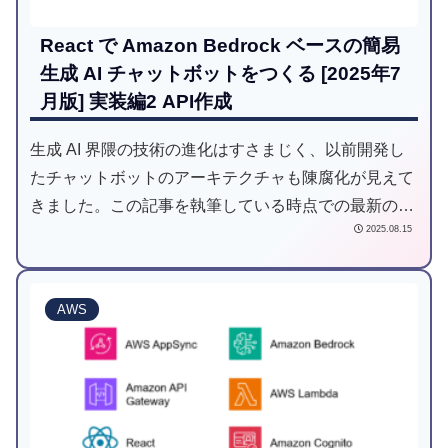
React で Amazon Bedrock ベースの簡易
生成 AI チャットボットをつくる [2025年7
月版] 実装編2 API作成
生成 AI 界隈の技術の進化はすさまじく、以前開発し
たチャットボットのアーキテクチャも陳腐化が見えて
きました。この記事を執筆している時点での最新のア
2025.08.15
ーキテクチャで改めて作り直してみたので、いくつか
の記事に分けて紹介します。今回 (3回目) は API 作成
編です。
AWS