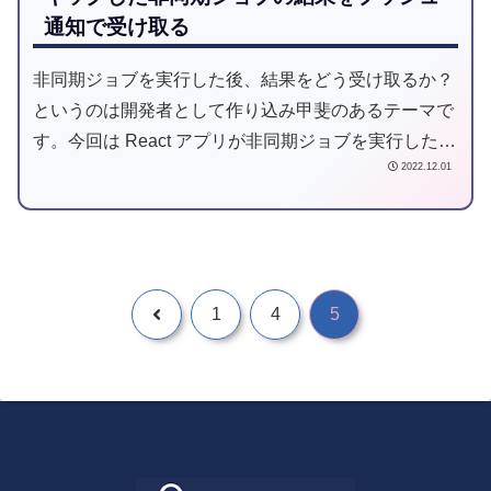
通知で受け取る
非同期ジョブを実行した後、結果をどう受け取るか？
というのは開発者として作り込み甲斐のあるテーマで
す。今回は React アプリが非同期ジョブを実行した後
2022.12.01
に、AWS AppSync 経由でジョブ完了のプッシュ通知
を受け取る仕組みを紹介します。
1
4
5