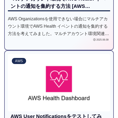
ントの通知を集約する方法 [AWS
CloudFormationテンプレート付き]
AWS Organizationsを使用できない場合にマルチアカ
ウント環境でAWS Health イベントの通知を集約する
方法を考えてみました。マルチアカウント環境関連の
2025.06.09
設定はAWS Organizationsを使えることが前提のもの
が多いので、諸事情でAWS Organizationsを使用でき
ないけどAWSマネジメントコンソールで設定するのは
AWS
避けたいという方は少なからずいると思います。その
ような方の参考になったら良いな、と思います。
AWS User Notificationsをテストしてみ