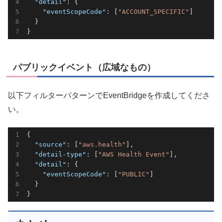
"detail"
: {

"eventScopeCode"
: [
"ACCOUNT_SPECIFIC"
]

  }

}
パブリックイベント（広域なもの）
以下フィルターパターンでEventBridgeを作成してくださ
い。
{

"source"
: [
"aws.health"
],

"detail-type"
: [
"AWS Health Event"
],

"detail"
: {

"eventScopeCode"
: [
"PUBLIC"
]

  }

}