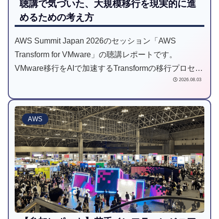
聴講で気づいた、大規模移行を現実的に進
めるための考え方
AWS Summit Japan 2026のセッション「AWS
Transform for VMware」の聴講レポートです。
VMware移行をAIで加速するTransformの移行プロセス
2026.08.03
と各ステップの効率化ポイントを整理しつつ、現場で
よく遭遇するクラウドリフトの問題（ディスク縮小・
古いOS・IP/MAC制約など）も取り上げます。そこか
AWS
ら導いた「 個別移行・一括移行を組み合わせる」とい
う考え方と、その仕分け基準についても解説します。