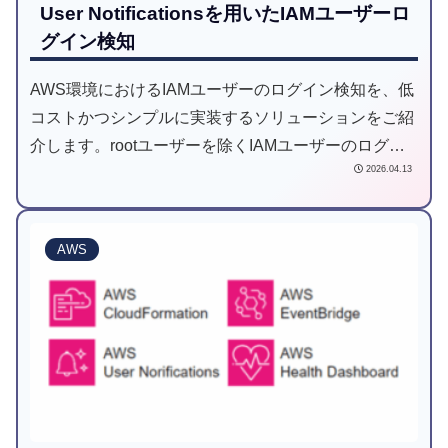
User Notificationsを用いたIAMユーザーロ
グイン検知
AWS環境におけるIAMユーザーのログイン検知を、低
コストかつシンプルに実装するソリューションをご紹
介します。rootユーザーを除くIAMユーザーのログイ
2026.04.13
ンイベントは、記録されるリージョンが分散してしま
うという課題があります。本記事では「AWS User
Notifications」を活用し、この課題を解決するベスト
AWS
プラクティスを解説します。他の定番アーキテクチャ
を没にした理由から、具体的なフィルター設定手順ま
で、現場で役立つ実践的なノウハウをまとめました。