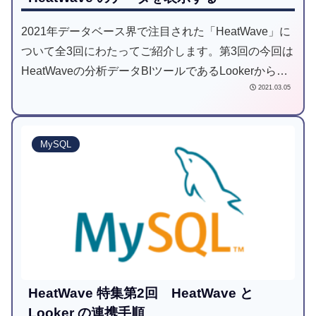
2021年データベース界で注目された「HeatWave」に
ついて全3回にわたってご紹介します。第3回の今回は
HeatWaveの分析データBIツールであるLookerから
2021.03.05
HeatWaveのデータを表示する方法をご案内します。
MySQL
HeatWave 特集第2回 HeatWave と
Looker の連携手順