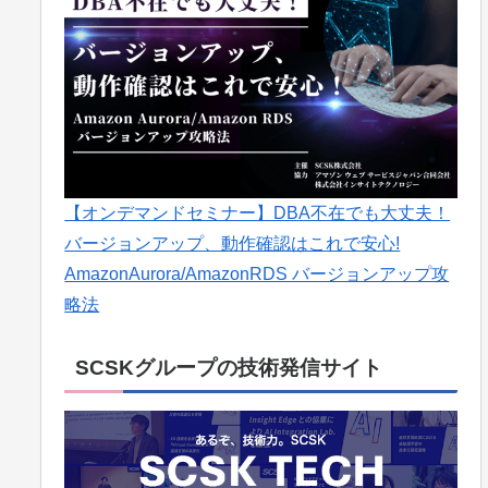
【オンデマンドセミナー】DBA不在でも大丈夫！
バージョンアップ、動作確認はこれで安心!
AmazonAurora/AmazonRDS バージョンアップ攻
略法
SCSKグループの技術発信サイト