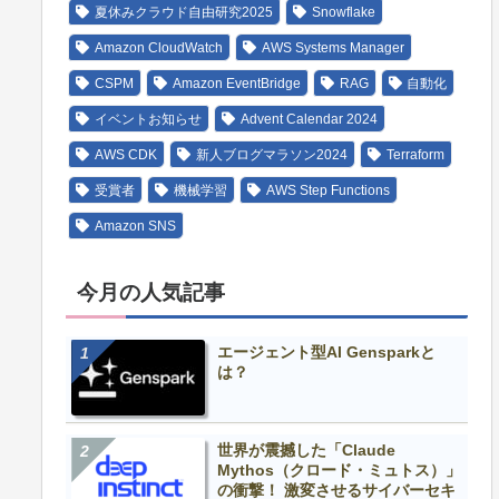
夏休みクラウド自由研究2025
Snowflake
Amazon CloudWatch
AWS Systems Manager
CSPM
Amazon EventBridge
RAG
自動化
イベントお知らせ
Advent Calendar 2024
AWS CDK
新人ブログマラソン2024
Terraform
受賞者
機械学習
AWS Step Functions
Amazon SNS
今月の人気記事
エージェント型AI Gensparkと
は？
世界が震撼した「Claude
Mythos（クロード・ミュトス）」
の衝撃！ 激変させるサイバーセキ