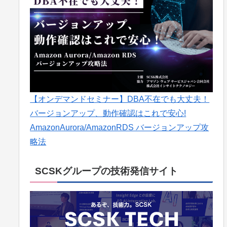
【オンデマンドセミナー】DBA不在でも大丈夫！
バージョンアップ、動作確認はこれで安心!
AmazonAurora/AmazonRDS バージョンアップ攻
略法
SCSKグループの技術発信サイト