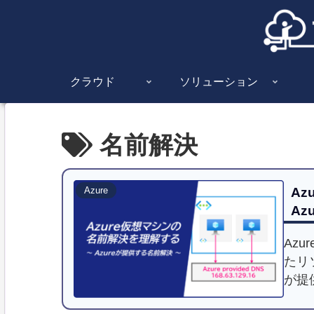
クラウド
ソリューション
名前解決
Az
Azure
Az
Azu
たリ
が提
によ