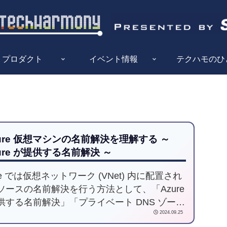
プロダクト
イベント情報
テクハモのひ
ure 仮想マシンの名前解決を理解する ～
ure が提供する名前解決 ～
re では仮想ネットワーク (VNet) 内に配置され
ソースの名前解決を行う方法として、「Azure
供する名前解決」「プライベート DNS ゾーン
2024.09.25
る名前解決」「カスタム DNS サーバーによる