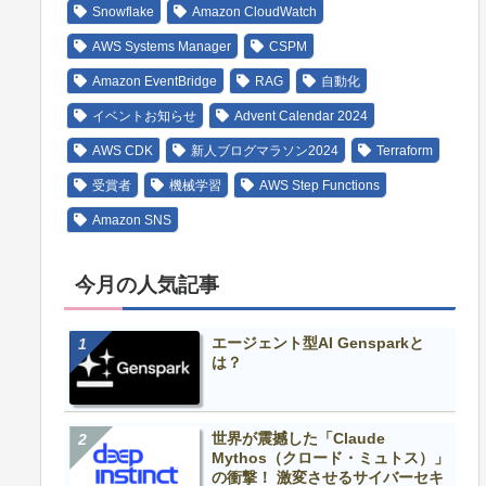
Snowflake
Amazon CloudWatch
AWS Systems Manager
CSPM
Amazon EventBridge
RAG
自動化
イベントお知らせ
Advent Calendar 2024
AWS CDK
新人ブログマラソン2024
Terraform
受賞者
機械学習
AWS Step Functions
Amazon SNS
今月の人気記事
エージェント型AI Gensparkと
は？
世界が震撼した「Claude
Mythos（クロード・ミュトス）」
の衝撃！ 激変させるサイバーセキ