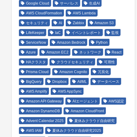
Google Cloud
サーバレス
生成AI
AWS CloudFormation
AWS Lambda
セキュリティ
AI
Zabbix
Amazon S3
LifeKeeper
IaC
イベントレポート
監視
ServiceNow
Amazon Bedrock
Python
Azure
Amazon EC2
ネットワーク
React
HAクラスタ
クラウドセキュリティ
可用性
Prisma Cloud
Amazon Cognito
冗長化
BigQuery
Dropbox
AI/ML
データベース
AWS Amplify
AWS AppSync
Amazon API Gateway
AIエージェント
AWS認定
Amazon DynamoDB
Amazon CloudFront
Advent Calendar 2025
夏休みクラウド自由研究
AWS IAM
夏休みクラウド自由研究2025