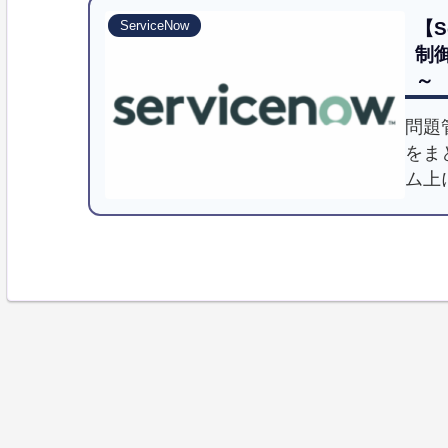
【S
ServiceNow
制
～
問題
をま
ム上