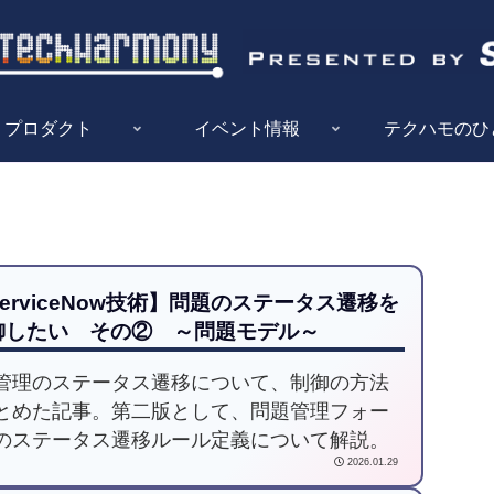
プロダクト
イベント情報
テクハモのひ
erviceNow技術】問題のステータス遷移を
御したい その② ～問題モデル～
管理のステータス遷移について、制御の方法
とめた記事。第二版として、問題管理フォー
のステータス遷移ルール定義について解説。
2026.01.29