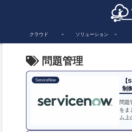
クラウド
ソリューション
問題管理
【S
ServiceNow
制
問題
をま
ム上