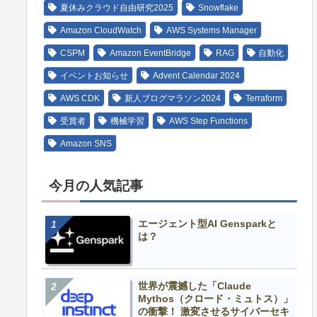
夏休みクラウド自由研究2025
Snowflake
Amazon CloudWatch
AWS Systems Manager
CSPM
Amazon EventBridge
RAG
自動化
イベントお知らせ
Advent Calendar 2024
AWS CDK
新人ブログマラソン2024
Terraform
受賞者
機械学習
AWS Step Functions
Amazon SNS
今月の人気記事
エージェント型AI Gensparkと
は？
世界が震撼した「Claude
Mythos（クロード・ミュトス）」
の衝撃！ 激変させるサイバーセキ