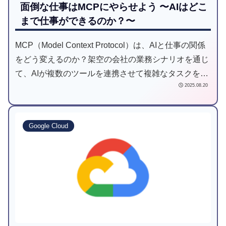
面倒な仕事はMCPにやらせよう 〜AIはどこ
まで仕事ができるのか？〜
MCP（Model Context Protocol）は、AIと仕事の関係
をどう変えるのか？架空の会社の業務シナリオを通じ
て、AIが複数のツールを連携させて複雑なタスクを自
2025.08.20
動化する過程を実証。具体的な設定方法や課題、未来
の展望までを解説します。
Google Cloud