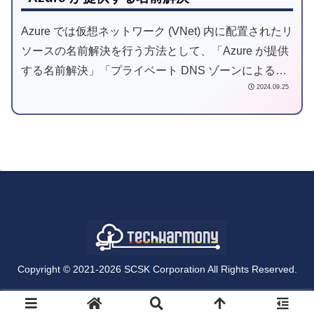
Azure では仮想ネットワーク (VNet) 内に配置されたリ
ソースの名前解決を行う方法として、「Azure が提供
する名前解決」「プライベート DNS ゾーンによる名
2024.09.25
前解決」「カスタム DNS サーバーによる名前解決」
「DNS Private Resolver による名前解決」の 4 つの方
法が用意されています。本稿では、「Azure が提供す
る名前解決」の動作について Azure 仮想マシン (VM)
に注目して確認します。
Copyright © 2021-2026 SCSK Corporation All Rights Reserved.