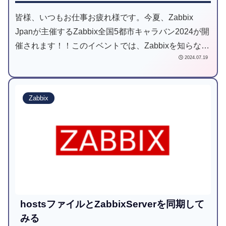
皆様、いつもお仕事お疲れ様です。今夏、Zabbix
Jpanが主催するZabbix全国5都市キャラバン2024が開
催されます！！このイベントでは、Zabbixを知らない
2024.07.19
人から既にご利用いただいている方まで幅広い方を対
象としたイベントとなっております。
Zabbix
hostsファイルとZabbixServerを同期して
みる