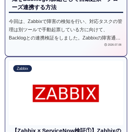
ーズ連携する方法
今回は、Zabbixで障害の検知を行い、対応タスクの管
理は別ツールで手動起票している方に向けて、
Backlogとの連携検証をしました。Zabbixの障害通知
2026.07.06
をBacklogの課題として自動起票し、障害復旧時には
自動でクローズする連携方式をご紹介します。
Zabbix
【Zabbix × ServiceNow検証①】Zabbixの