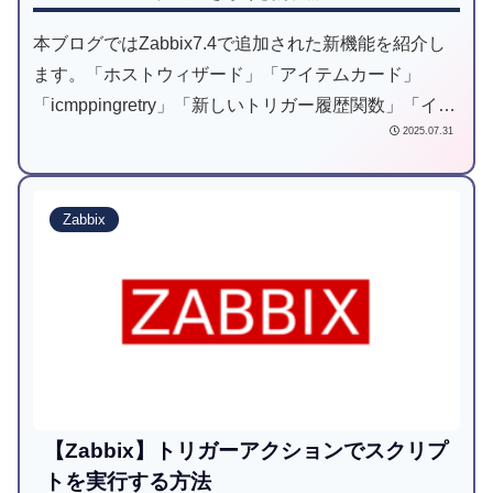
本ブログではZabbix7.4で追加された新機能を紹介し
ます。「ホストウィザード」「アイテムカード」
「icmppingretry」「新しいトリガー履歴関数」「イン
2025.07.31
ラインフォームバリデーション」「ホストのプロトタ
イプの機能拡張」
Zabbix
【Zabbix】トリガーアクションでスクリプ
トを実行する方法