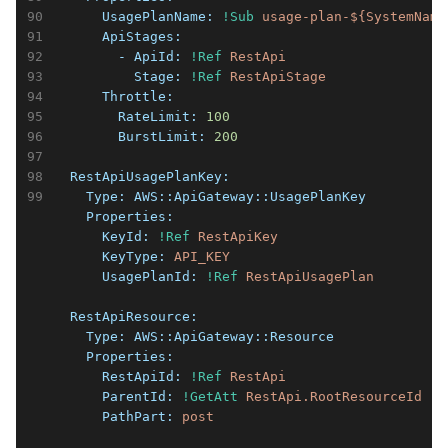
      UsagePlanName:
!Sub
usage-plan-${SystemName
      ApiStages:
        - ApiId:
!Ref
RestApi
          Stage:
!Ref
RestApiStage
      Throttle:
        RateLimit:
100
        BurstLimit:
200
  RestApiUsagePlanKey:
    Type:
AWS::ApiGateway::UsagePlanKey
    Properties:
      KeyId:
!Ref
RestApiKey
      KeyType:
API_KEY
      UsagePlanId:
!Ref
RestApiUsagePlan
  RestApiResource:
    Type:
AWS::ApiGateway::Resource
    Properties:
      RestApiId:
!Ref
RestApi
      ParentId:
!GetAtt
RestApi.RootResourceId
      PathPart:
post