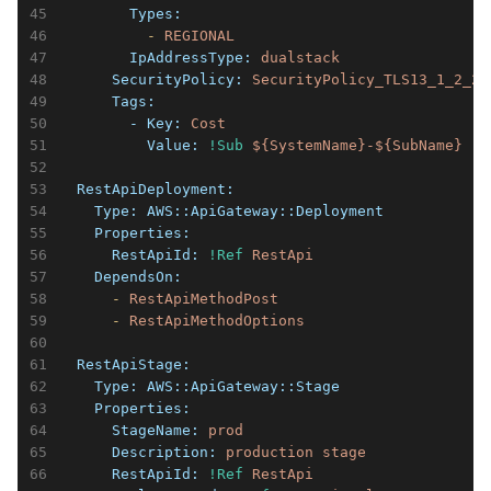
        Types:
          -
REGIONAL
        IpAddressType:
dualstack
      SecurityPolicy:
SecurityPolicy_TLS13_1_2_20
      Tags:
        - Key:
Cost
          Value:
!Sub
${SystemName}-${SubName}
  RestApiDeployment:
    Type:
AWS::ApiGateway::Deployment
    Properties:
      RestApiId:
!Ref
RestApi
    DependsOn:
      -
RestApiMethodPost
      -
RestApiMethodOptions
  RestApiStage:
    Type:
AWS::ApiGateway::Stage
    Properties:
      StageName:
prod
      Description:
production
stage
      RestApiId:
!Ref
RestApi