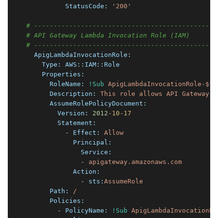
          StatusCode:
'200'
# -----------------------------------------------
# API Gateway Lambda Invocation Role (IAM)
# -----------------------------------------------
  ApigLambdaInvocationRole:
    Type:
AWS::IAM::Role
    Properties:
      RoleName:
!Sub
ApigLambdaInvocationRole-${S
      Description:
This
role
allows
API
Gateway
t
      AssumeRolePolicyDocument:
        Version:
2012
-10
-17
        Statement:
          - Effect:
Allow
            Principal:
              Service:
              -
apigateway.amazonaws.com
            Action:
              - sts:
AssumeRole
      Path:
/
      Policies:
        - PolicyName:
!Sub
ApigLambdaInvocationPo