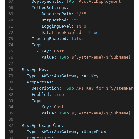
      DeploymentId:
!Ref
RestApiDeployment
      MethodSettings:
        - ResourcePath:
"/*"
          HttpMethod:
"*"
          LoggingLevel:
INFO
DataTraceEnabled
:
true
      TracingEnabled:
false
      Tags:
        - Key:
Cost
          Value:
!Sub
${SystemName}-${SubName}
  RestApiKey:
    Type:
AWS::ApiGateway::ApiKey
    Properties:
      Description:
!Sub
API
Key
for
${SystemName}
      Enabled:
true
      Tags:
        - Key:
Cost
          Value:
!Sub
${SystemName}-${SubName}
  RestApiUsagePlan:
    Type:
AWS::ApiGateway::UsagePlan
    Properties: