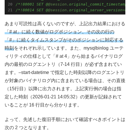
/*!80001 SET @
@session
.original_commit_timestamp=
/*!80014 SET @
@session
.original_server_version=80
あまり可読性は高くないのですが、上記出力結果における
「# at」に続く数値がログポジション、その次の行の
「#」に続くタイムスタンプがそのポジションに対応する
時刻
をそれぞれ示しています。また、mysqlbinlog ユーテ
ィリティの仕様として「# at 4」から始まるバイナリログ
内の最初のログエントリ（7-14 行目）が必ず含まれてい
ます。–start-datetime で指定した時刻以降のログエントリ
が対象のバイナリログ内に含まれている場合は、その直後
（15行目）以降に出力されます。上記実行例の場合は指
定した時刻（2026-01-21 14:05:32）の更新が記録されて
いることが 16 行目から分かります。
よって、先述した復旧手順において確認すべきポイントは
次の 2 つとなります。