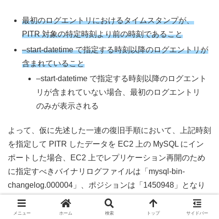
最初のログエントリにおけるタイムスタンプが、
PITR 対象の特定時刻より前の時刻であること
–start-datetime で指定する時刻以降のログエントリが
含まれていること
–start-datetime で指定する時刻以降のログエント
リが含まれていない場合、最初のログエントリ
のみが表示される
よって、仮に先述した一連の復旧手順において、上記時刻
を指定して PITR したデータを EC2 上の MySQL にイン
ポートした場合、EC2 上でレプリケーション再開のため
に指定すべきバイナリログファイルは「mysql-bin-
changelog.000004」、ポジションは「1450948」となり
ます。
メニュー
ホーム
検索
トップ
サイドバー