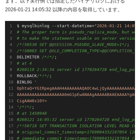
ます。以下実行例では指定したバイナリログにおける
2026-01-21 14:05:32 以降の内容を取得しています。
$ mysqlbinlog --start-datetime=
"2026-01-21 14:05:
# The proper term is pseudo_replica_mode, but we 
# to make the statement usable on server versions
/*!50530 SET @
@SESSION
.PSEUDO_SLAVE_MODE=1*/
/*!50003 SET 
@OLD
_COMPLETION_TYPE=@
@COMPLETION
_TY
DELIMITER 
/*!*/
# at 4
#260119 2:34:34 server id 1770264728 end_log_pos 
ROLLBACK
/*!*/
;

BINLOG 
'

OphtaQ+YGIRpegAAAH4AAAAAAAQAOC4wLjQyAAAAAAAAAAAAA
AAAAAAAAAAAAAAAAAAA6mG1pEwANAAgAAAAABAAEAAAAYgAEG
CigAAW8x10Y=

'
/*!*/
# at 1450948
#260121 14:05:32 server id 1770264728 end_log_pos
/*!50718 SET TRANSACTION ISOLATION LEVEL READ COM
# original_commit_timestamp=1769004332197054 (202
# immediate_commit_timestamp=1769004332197054 (20