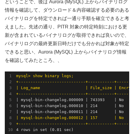
ということで、後は Aurora (MySQL) 上からバイナリログ
情報を確認して、ダウンロード＆内容確認する必要のある
バイナリログを特定できれば一通り手順を確立できると考
えました。先述の通り、PITR 対象の特定時刻における更
新が含まれているバイナリログが取得できれば良いので、
バイナリログの最終更新日時だけでも分かれば対象が特定
できると思い、Aurora (MySQL) 上からバイナリログ情報
を確認してみたところ、、
mysql> show binary logs;

+----------------------------+-----------+-------
| Log_name                   | File_size | Encrypt
+----------------------------+-----------+-------
| mysql-bin-changelog.000009 | 743393    | No     
| mysql-bin-changelog.000010 | 214       | No     
| mysql-bin-changelog.000012 | 157       | No     
+----------------------------+-----------+-------
4 rows in set (0.01 sec)