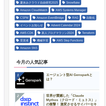
夏休みクラウド自由研究2025
Snowflake
Amazon CloudWatch
AWS Systems Manager
CSPM
Amazon EventBridge
RAG
自動化
イベントお知らせ
Advent Calendar 2024
AWS CDK
新人ブログマラソン2024
Terraform
受賞者
機械学習
AWS Step Functions
Amazon SNS
今月の人気記事
エージェント型AI Gensparkと
は？
世界が震撼した「Claude
Mythos（クロード・ミュトス）」
の衝撃！ 激変させるサイバーセキ