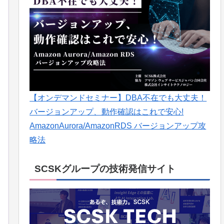
【オンデマンドセミナー】DBA不在でも大丈夫！
バージョンアップ、動作確認はこれで安心!
AmazonAurora/AmazonRDS バージョンアップ攻
略法
SCSKグループの技術発信サイト