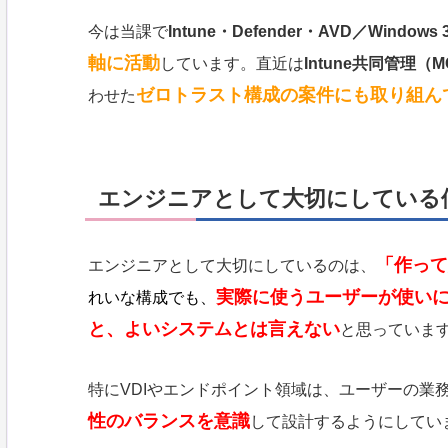
今は当課で
Intune・Defender・AVD／Windows 
軸に活動
しています。直近は
Intune共同管理（
ゼロトラスト構成の案件にも取り組ん
わせた
エンジニアとして大切にしている
「作って
エンジニアとして大切にしているのは、
実際に使うユーザーが使い
れいな構成でも、
と、よいシステムとは言えない
と思っていま
特にVDIやエンドポイント領域は、ユーザーの業
性のバランスを意識
して設計するようにしてい