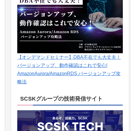
【オンデマンドセミナー】DBA不在でも大丈夫！
バージョンアップ、動作確認はこれで安心!
AmazonAurora/AmazonRDS バージョンアップ攻
略法
SCSKグループの技術発信サイト