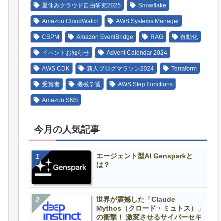
夏休みクラウド自由研究2025
Snowflake
Amazon CloudWatch
AWS Systems Manager
CSPM
Amazon EventBridge
RAG
自動化
イベントお知らせ
Advent Calendar 2024
AWS CDK
新人ブログマラソン2024
Terraform
受賞者
機械学習
AWS Step Functions
Amazon SNS
今月の人気記事
エージェント型AI Gensparkと
は？
世界が震撼した「Claude
Mythos（クロード・ミュトス）」
の衝撃！ 激変させるサイバーセキ