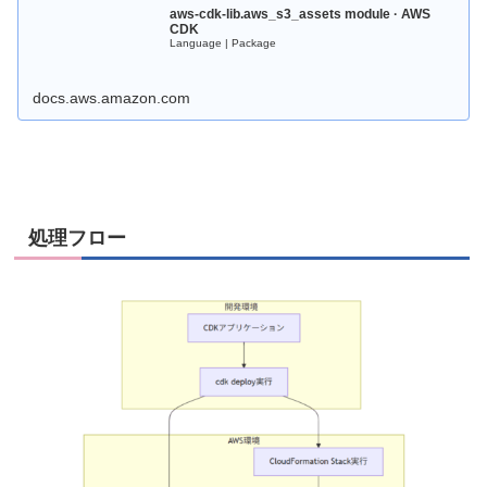
aws-cdk-lib.aws_s3_assets module · AWS
CDK
Language | Package
docs.aws.amazon.com
処理フロー