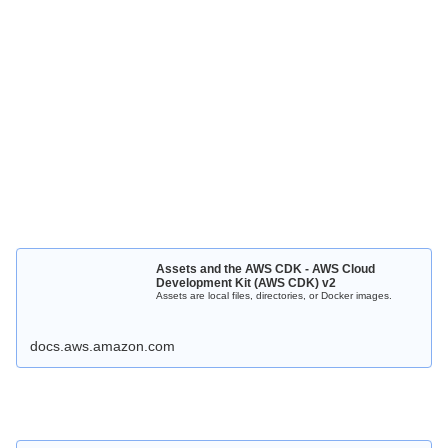
Assets and the AWS CDK - AWS Cloud
Development Kit (AWS CDK) v2
Assets are local files, directories, or Docker images.
docs.aws.amazon.com