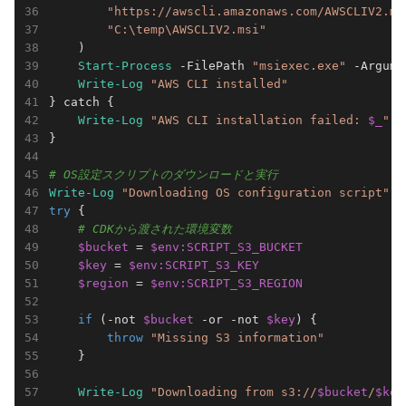
"https://awscli.amazonaws.com/AWSCLIV2.ms
"C:\temp\AWSCLIV2.msi"
    )

Start-Process
 -FilePath 
"msiexec.exe"
 -Argume
Write-Log
"AWS CLI installed"
} catch {

Write-Log
"AWS CLI installation failed: 
$_
"
}

# OS設定スクリプトのダウンロードと実行
Write-Log
"Downloading OS configuration script"
try
 {

# CDKから渡された環境変数
$bucket
 = 
$env:SCRIPT_S3_BUCKET
$key
 = 
$env:SCRIPT_S3_KEY
$region
 = 
$env:SCRIPT_S3_REGION
if
 (
-not
$bucket
 -or 
-not
$key
) {

throw
"Missing S3 information"
    }

Write-Log
"Downloading from s3://
$bucket
/
$key