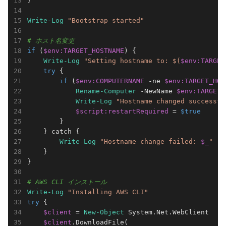
}

Write-Log
"Bootstrap started"
# ホスト名変更
if
 (
$env:TARGET_HOSTNAME
) {

Write-Log
"Setting hostname to: $(
$env:TARGET
try
 {

if
 (
$env:COMPUTERNAME
-ne
$env:TARGET_HOS
Rename-Computer
 -NewName 
$env:TARGET_
Write-Log
"Hostname changed successfu
$script:restartRequired
 = 
$true
        }

    } catch {

Write-Log
"Hostname change failed: 
$_
"
    }

}

# AWS CLI インストール
Write-Log
"Installing AWS CLI"
try
 {

$client
 = 
New-Object
 System.Net.WebClient

$client
.DownloadFile(
