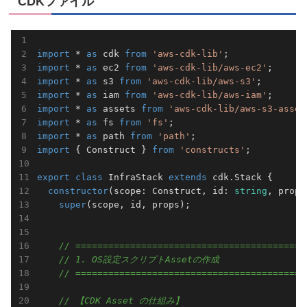
CDKファイル
import
 * 
as
 cdk 
from
'aws-cdk-lib'
import
 * 
as
 ec2 
from
'aws-cdk-lib/aws-ec2'
import
 * 
as
 s3 
from
'aws-cdk-lib/aws-s3'
import
 * 
as
 iam 
from
'aws-cdk-lib/aws-iam'
import
 * 
as
 assets 
from
'aws-cdk-lib/aws-s3-asset
import
 * 
as
 fs 
from
'fs'
import
 * 
as
 path 
from
'path'
import
 { Construct } 
from
'constructs'
;

export
class
 InfraStack 
extends
 cdk.Stack {

constructor
(
scope: Construct, id: 
string
, props
super
(scope, id, props);

// ==========================================
// 1. OS設定スクリプトAssetの作成
// ==========================================
// 【CDK Asset の仕組み】