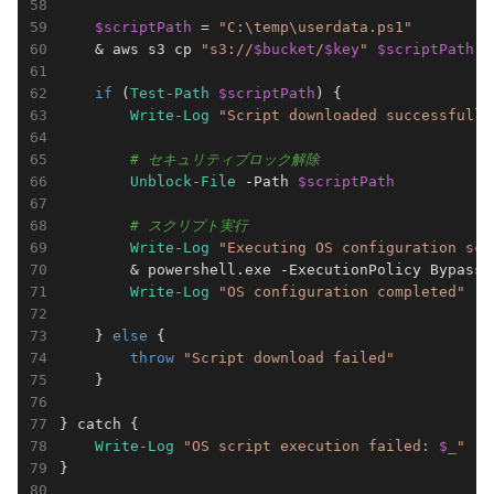
$scriptPath
 = 
"C:\temp\userdata.ps1"
    & aws s3 cp 
"s3://
$bucket
/
$key
"
$scriptPath
 -
if
 (
Test-Path
$scriptPath
) {

Write-Log
"Script downloaded successfully
# セキュリティブロック解除
Unblock-File
 -Path 
$scriptPath
# スクリプト実行
Write-Log
"Executing OS configuration scr
        & powershell.exe -ExecutionPolicy Bypass 
Write-Log
"OS configuration completed"
    } 
else
 {

throw
"Script download failed"
    }

} catch {

Write-Log
"OS script execution failed: 
$_
"
}
