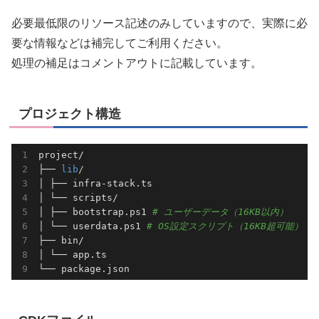
必要最低限のリソース記述のみしていますので、実際に必
要な情報などは補完してご利用ください。
処理の補足はコメントアウトに記載しています。
プロジェクト構造
project/

├── 
lib
/
│ ├── infra-stack.ts

│ └── scripts/

│ ├── bootstrap.ps1 
# ユーザーデータ（16KB以内）
│ └── userdata.ps1 
# OS設定スクリプト（16KB超可能）
├── bin/

│ └── app.ts

└── package.json