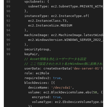
      vpcSubnets: { 

        subnetType: ec2.SubnetType.PRIVATE_WITH_EG
      },

      instanceType: ec2.InstanceType.of(

        ec2.InstanceClass.T3,

        ec2.InstanceSize.MEDIUM

      ),

      machineImage: ec2.MachineImage.latestWindows
        ec2.WindowsVersion.WINDOWS_SERVER_2022_JA
      ),

      securityGroup,

      keyPair,

// Asset情報を含むユーザーデータを設定
// ここで設定されたホスト名がWindows側に反映される
      userData: createUserData(
'dev-server-01'
), 
      role: ec2Role

      requireImdsv2: 
true
,

      blockDevices: [{

        deviceName: 
'/dev/sda1'
,

        volume: ec2.BlockDeviceVolume.ebs(
50
, {

          encrypted: 
true
,

          volumeType: ec2.EbsDeviceVolumeType.GP3,
        }),
