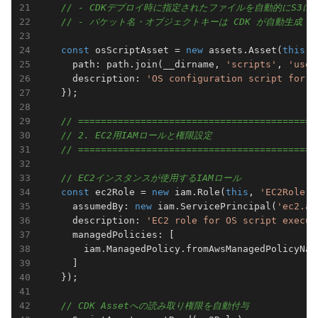
// - CDKデプロイ時に指定されたファイルを自動的にS3に
// - バケット名・オブジェクトキーは CDK が自動生成
const
 osScriptAsset = 
new
 assets.Asset(
this
, 
      path: path.join(__dirname, 
'scripts'
, 
'user
      description: 
'OS configuration script for E
    });

// ==========================================
// 2. EC2用IAMロールと権限設定
// ==========================================
// EC2インスタンスが使用するIAMロール
const
 ec2Role = 
new
 iam.Role(
this
, 
'EC2Role'
,
      assumedBy: 
new
 iam.ServicePrincipal(
'ec2.am
      description: 
'EC2 role for OS script execut
      managedPolicies: [

        iam.ManagedPolicy.fromAwsManagedPolicyNam
      ]

    });

// CDK Assetへの読み取り権限を自動付与