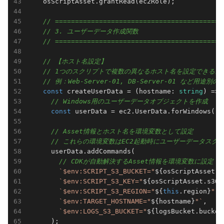
    osScriptAsset.grantRead(ec2Role);

// ==========================================
// 3. ユーザーデータ作成関数
// ==========================================
// 【ホスト名設定】
// 1つのスクリプトで複数の異なるホスト名を設定できる
// 例：Web-Server-01, DB-Server-01 など用途
const
 createUserData = 
(
hostname: 
string
) =>
 
// Windows用のユーザーデータオブジェクトを作成
const
 userData = ec2.UserData.forWindows();

// Asset情報とホスト名を環境変数として設定
// これらの環境変数はEC2起動時にユーザーデータスク
      userData.addCommands(

// CDKが自動解決するAsset情報を環境変数に設定
`$env:SCRIPT_S3_BUCKET="
${osScriptAsset.s
`$env:SCRIPT_S3_KEY="
${osScriptAsset.s3Ob
`$env:SCRIPT_S3_REGION="
${
this
.region}
"`
,
`$env:TARGET_HOSTNAME="
${hostname}
"`
,    
`$env:LOGS_S3_BUCKET="
${logsBucket.bucket
      );
