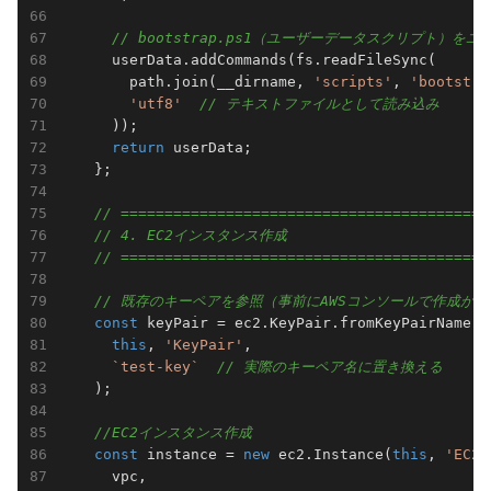
// bootstrap.ps1（ユーザーデータスクリプト）を
      userData.addCommands(fs.readFileSync(

        path.join(__dirname, 
'scripts'
, 
'bootstra
'utf8'
// テキストファイルとして読み込み
      ));

return
 userData;

    };

// ==========================================
// 4. EC2インスタンス作成
// ==========================================
// 既存のキーペアを参照（事前にAWSコンソールで作成が
const
 keyPair = ec2.KeyPair.fromKeyPairName(

this
, 
'KeyPair'
, 

`test-key`
// 実際のキーペア名に置き換える
    );

//EC2インスタンス作成
const
 instance = 
new
 ec2.Instance(
this
, 
'EC2I
      vpc,
