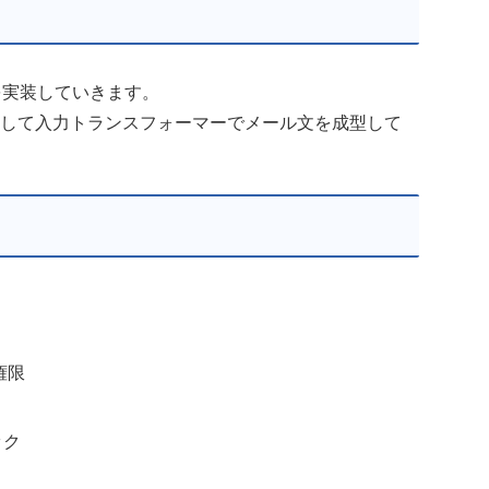
Hubを実装していきます。
を検知して入力トランスフォーマーでメール文を成型して
行権限
ック