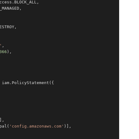
ccess.BLOCK_ALL,                                 
// パ
_MANAGED,                                        
// 暗号
                                                 
// SS
                                                 
// ス
ESTROY,                                          
// スタ
                                                 
// ラ
'
,                                               
// ラ
366
),                                            
// オ
 iam.PolicyStatement({                           
// バケ
,

pal(
'config.amazonaws.com'
)],
