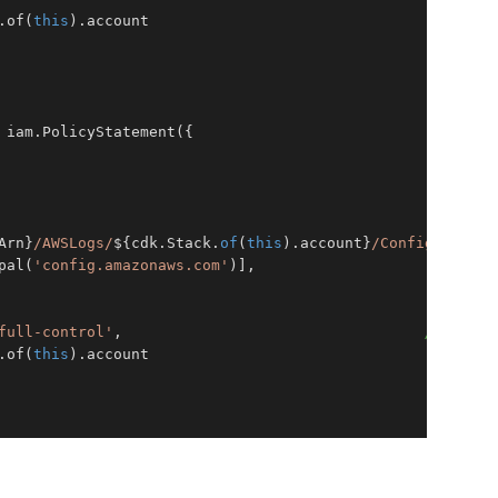
.of(
this
).account               

 iam.PolicyStatement({                           
// バケ
Arn}
/AWSLogs/
${cdk.Stack.
of
(
this
).account}
/Config/*`
],

pal(
'config.amazonaws.com'
)],

full-control'
,                                  
// バケ
.of(
this
).account            
