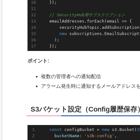
    });

// SecurityHub用サブスクリプション
    emailAddresses.forEach(
email
 =>
 {   
        securityHubTopic.addSubscription(
new
 subscriptions.EmailSubscript
      );

    });
ポイント:
複数の管理者への通知配信
アラーム発生時に通知するメールアドレス
S3バケット設定（Config履歴保存
const
 configBucket = 
new
 s3.Bucket(
t
bucketName
: 
's3b-config'
,         