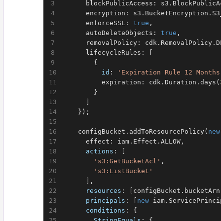
      blockPublicAccess: s3.BlockPublicA
      encryption: s3.BucketEncryption.S3
      enforceSSL: 
true
,                 
      autoDeleteObjects: 
true
,          
      removalPolicy: cdk.RemovalPolicy.D
      lifecycleRules: [                 
        {

id
: 
'Expiration Rule 12 Months
          expiration: cdk.Duration.days(
        }

      ]

    });

    configBucket.addToResourcePolicy(
new
      effect: iam.Effect.ALLOW,

actions
: [

's3:GetBucketAcl'
,

's3:ListBucket'
      ],

resources
: [configBucket.bucketArn]
principals
: [
new
 iam.ServicePrinci
conditions
: {

StringEquals
: {
