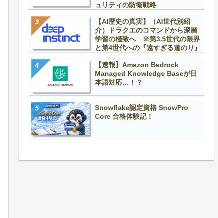
ブリックアクセスをすべてブロック
ュリティの防衛戦略
化タイプ：SSE-S3
【AI歴史の真実】（AI世代別紹
L通信を強制
介）ドラクエのコマンドから深層
タック削除時にオブジェクトを自動的に削除 ※デプロイ時にコメントアウト
学習の極致へ ※第3.5世代の限界
ック削除時にバケットも削除 ※デプロイ時にRETAINに修正
と第4世代への『遠すぎる道のり』
イフサイクルルール作成
【速報】Amazon Bedrock
イフサイクルルール名
Managed Knowledge Baseが日
ブジェクトの現行バージョンの有効期限:366日後にオブジェクトを削除
本語対応…！？
Snowflake認定資格 SnowPro
Core 合格体験記！
ットポリシー追加1