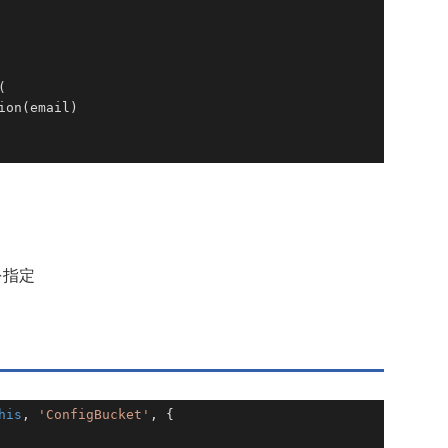
                                                 



ion(email)                                       
// プロ
を指定
）
his
, 
'ConfigBucket'
, {

                                                 
// バケ