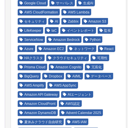
Google Cloud
サーバレス
生成AI
AWS CloudFormation
AWS Lambda
セキュリティ
AI
Zabbix
Amazon S3
LifeKeeper
IaC
イベントレポート
監視
ServiceNow
Amazon Bedrock
Python
Azure
Amazon EC2
ネットワーク
React
HAクラスタ
クラウドセキュリティ
可用性
Prisma Cloud
Amazon Cognito
冗長化
BigQuery
Dropbox
AI/ML
データベース
NS通知先メーリングリスト(通知先が複数ある場合はアドレスを追加)
AWS Amplify
AWS AppSync
Amazon API Gateway
AIエージェント
Amazon CloudFront
AWS認定
Amazon DynamoDB
Advent Calendar 2025
ック名
夏休みクラウド自由研究
AWS IAM
名