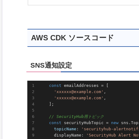
AWS CDK ソースコード
SNS通知設定
const
 emailAddresses = [            
'xxxxxx@example.com'
,

'xxxxxx@example.com'
,

    ];

// SecurityHub用トピック
const
 securityHubTopic = 
new
 sns.Top
topicName
: 
'securityhub-alertnotif
      displayName: 
'SecurityHub Alert No