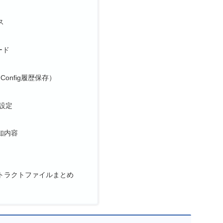
ス
ード
onfig履歴保存）
ub設定
知内容
トラクトファイルまとめ