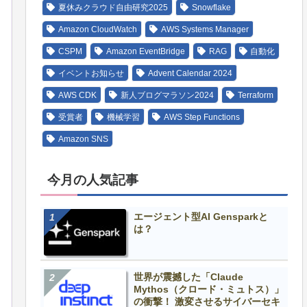
夏休みクラウド自由研究2025
Snowflake
Amazon CloudWatch
AWS Systems Manager
CSPM
Amazon EventBridge
RAG
自動化
トコル：EMAIL
イベントお知らせ
Advent Calendar 2024
AWS CDK
新人ブログマラソン2024
Terraform
受賞者
機械学習
AWS Step Functions
Amazon SNS
今月の人気記事
エージェント型AI Gensparkと
は？
世界が震撼した「Claude
Mythos（クロード・ミュトス）」
ット名
の衝撃！ 激変させるサイバーセキ