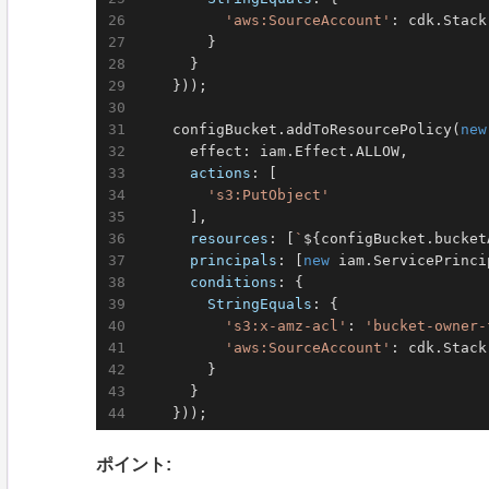
'aws:SourceAccount'
: cdk.Stack
        }

      }

    }));

    configBucket.addToResourcePolicy(
new
      effect: iam.Effect.ALLOW,

actions
: [

's3:PutObject'
      ],

resources
: [
`
${configBucket.bucket
principals
: [
new
 iam.ServicePrinci
conditions
: {

StringEquals
: {

's3:x-amz-acl'
: 
'bucket-owner-
'aws:SourceAccount'
: cdk.Stack
        }

      }

    }));
ポイント: