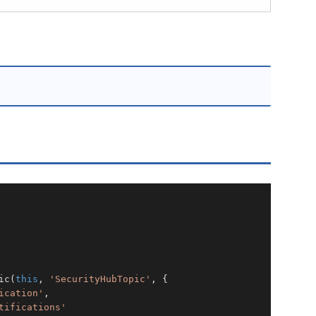
                                                 
// S
ic(
this
, 
'SecurityHubTopic'
, {                   

ication'
,                                        
// トピ
tifications'
// 表示