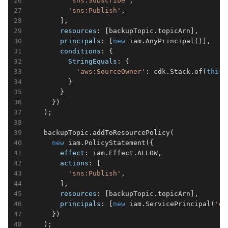
'sns:Subscribe'
,

'sns:Publish'
,

        ],

resources
: [backupTopic.topicArn],

principals
: [
new
 iam.AnyPrincipal()],

conditions
: {

StringEquals
: {

'aws:SourceOwner'
: cdk.Stack.of(
this
)
          }

        }

      })

    );

    backupTopic.addToResourcePolicy(             
new
 iam.PolicyStatement({

effect
: iam.Effect.ALLOW,

actions
: [

'sns:Publish'
,

        ],

resources
: [backupTopic.topicArn],

principals
: [
new
 iam.ServicePrincipal(
'ev
      })
