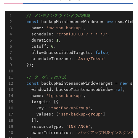
// メンテナンスウィンドウの作成
const
 backupMaintenanceWindow = 
new
 ssm.CfnMa
      name: 
'mw-ssm-backup'
,                     
      schedule: 
'cron(30 03 ? * * *)'
,           
      duration: 
1
,                              
      cutoff: 
0
,                                
      allowUnassociatedTargets: 
false
,           
      scheduleTimezone: 
'Asia/Tokyo'
    });

// ターゲットの作成
const
 backupMaintenanceWindowTarget = 
new
 ssm
      windowId: backupMaintenanceWindow.
ref
,     
      name: 
'tg-ssm-backup'
,                     
      targets: [{                               
        key: 
'tag:BackupGroup'
,                  
        values: [
'ssm-backup-group'
]             
      }],

      resourceType: 
'INSTANCE'
,                  
      ownerInformation: 
'バックアップ対象インスタンス'