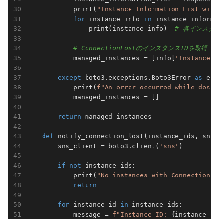
            print(
"Instance Information List with
for
 instance_info 
in
 instance_information_
                print(instance_info)  
# 
            managed_instances = [info[
'InstanceId
except
 boto3.exceptions.Boto3Error 
as
 e:							

            print(
f"An error occurred while descr
            managed_instances = []							

return
 managed_instances							

def
notify_connection_lost
(instance_ids, sns_
        sns_client = boto3.client(
'sns'
)							

if
not
 instance_ids:							

            print(
"No instances with ConnectionLo
return
for
 instance_id 
in
 instance_ids:							

            message = 
f"Instance ID: 
{instance_id