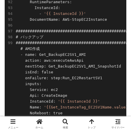
      RuntimeParameters:

        InstanceId:

          - 
'{{ InstanceId }}'
      DocumentName: AWS-StopEC2Instance

#################################################
# バックアップ

#################################################
  # AMI作成

  - name: Get_BackupEC2SV1_AMI

    action: aws:executeAwsApi

    nextStep: Get_BackupEC2SV1_AMI_SnapshotId

    isEnd: false

    onFailure: step:Run_EC2RestartSV1

    inputs:

      Service: ec2

      Api: CreateImage

      InstanceId: 
'{{ InstanceId }}'
      Name: 
'{{Get_InstanceTag_EC2SV1Name.value}}
      NoReboot: true

    outputs:

      - Type: String

メニュー
ホーム
検索
トップ
サイドバー
        Name: ImageId
