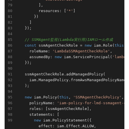
          ],

          resources: [
'*'
]                       
        })

      ]

    });

// SSMAgent監視(Lambda実行用)IAMロール作成
const
 ssmAgentCheckRole = 
new
 iam.Role(
this
, 
      roleName: 
'LambdaSSMAgentCheckRole'
,       
      assumedBy: 
new
 iam.ServicePrincipal(
'lambda
    });

    ssmAgentCheckRole.addManagedPolicy(       
      iam.ManagedPolicy.fromAwsManagedPolicyName(
    );

new
 iam.Policy(
this
, 
'SSMAgentCheckPolicy'
, 
      policyName: 
'iam-policy-for-lmd-ssmagent-ch
      roles: [ssmAgentCheckRole],                
      statements: [                              
new
 iam.PolicyStatement({

          effect: iam.Effect.ALLOW,
