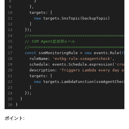
        }

      },

      targets: [                                 
new
 targets.SnsTopic(backupTopic)        
      ]

    });

//===========================================
// SSM Agent監視用ルール
//===========================================
const
 ssmMonitoringRule = 
new
 events.Rule(
thi
      ruleName: 
'evtbg-rule-ssmagentcheck'
,      
      schedule: events.Schedule.expression(
'cron(
      description: 
'Triggers Lambda every day at 
      targets: [

new
 targets.LambdaFunction(ssmAgentCheckL
      ]

    });

  }

ポイント: