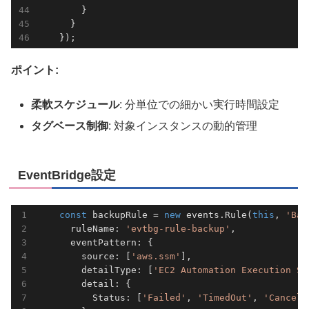
        }

      }

ポイント:
柔軟スケジュール
: 分単位での細かい実行時間設定
タグベース制御
: 対象インスタンスの動的管理
EventBridge設定
const
 backupRule = 
new
 events.Rule(
this
, 
'Bac
      ruleName: 
'evtbg-rule-backup'
,             
      eventPattern: {                            
        source: [
'aws.ssm'
],

        detailType: [
'EC2 Automation Execution St
        detail: {

          Status: [
'Failed'
, 
'TimedOut'
, 
'Cancell