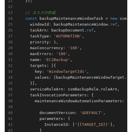
    });

// タスクの作成
const
 backupMaintenanceWindowTask = 
new
 ssm.C
      windowId: backupMaintenanceWindow.
ref
,     
      taskArn: backupDocument.
ref
,               
      taskType: 
'AUTOMATION'
,                    
      priority: 
1
,                              
      maxConcurrency: 
'100'
,                     
      maxErrors: 
'100'
,                         
      name: 
'EC2Backup'
,                         
      targets: [{                                
        key: 
'WindowTargetIds'
,                  
        values: [backupMaintenanceWindowTarget.
re
      }],

      serviceRoleArn: ssmBackupRole.roleArn,     
      taskInvocationParameters: {

        maintenanceWindowAutomationParameters: {

          documentVersion: 
'$DEFAULT'
,           
          parameters: {                         
            InstanceId: [
'{{TARGET_ID}}'
],       
          }
