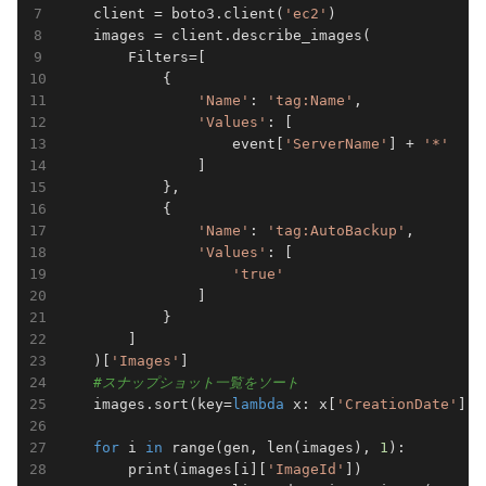
    client = boto3.client(
'ec2'
)

    images = client.describe_images(

        Filters=[

            {

'Name'
: 
'tag:Name'
,

'Values'
: [

                    event[
'ServerName'
] + 
'*'
                ]

            },

            {

'Name'
: 
'tag:AutoBackup'
,

'Values'
: [

'true'
                ]

            }

        ]

    )[
'Images'
]

#スナップショット一覧をソート
    images.sort(key=
lambda
 x: x[
'CreationDate'
], 
for
 i 
in
 range(gen, len(images), 
1
):

        print(images[i][
'ImageId'
])
