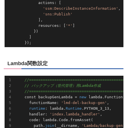
          actions: [

'ssm:DescribeInstanceInformation'
,

'sns:Publish'
          ],

          resources: [
'*'
]

        })

      ]

Lambda関数設定
//===========================================
// バックアップ（世代管理）用Lambda作成
//===========================================
    const backupGenLambda = 
new
 lambda.Function(
t
      functionName: 
'lmd-del-backup-gen'
,        
runtime
: lambda.
Runtime
.PYTHON_3_13,       
      handler: 
'index.lambda_handler'
,           
      code: lambda.Code.fromAsset(               
        path.
join
(__dirname, 
'Lambda/backup-gen'
)