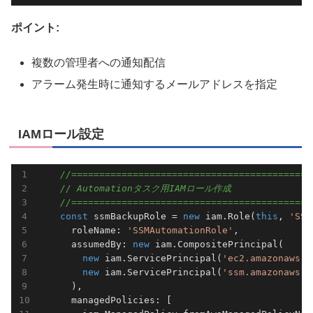
ポイント:
複数の管理者への通知配信
アラーム発生時に通知するメールアドレスを指定
IAMロール設定
//===========================================
// Automationタスク用IAMロール作成
//===========================================
const
 ssmBackupRole = 
new
 iam.Role(
this
, 
'SSM
      roleName: 
'SSMAutomationRole'
,             
      assumedBy: 
new
 iam.CompositePrincipal(     
new
 iam.ServicePrincipal(
'ec2.amazonaws.c
new
 iam.ServicePrincipal(
'ssm.amazonaws.c
      ),

      managedPolicies: [
