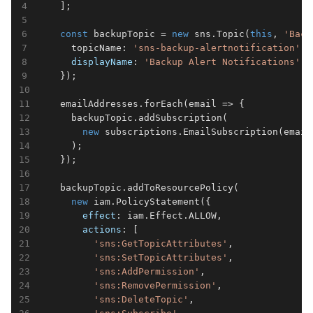
    ];

const
 backupTopic = 
new
 sns.Topic(
this
, 
'Back
      topicName: 
'sns-backup-alertnotification'
, 
displayName
: 
'Backup Alert Notifications'
    });

    emailAddresses.forEach(
email
 =>
 {

      backupTopic.addSubscription(

new
 subscriptions.EmailSubscription(email)
      );

    });

    backupTopic.addToResourcePolicy(             
new
 iam.PolicyStatement({

effect
: iam.Effect.ALLOW,

actions
: [

'sns:GetTopicAttributes'
,

'sns:SetTopicAttributes'
,

'sns:AddPermission'
,

'sns:RemovePermission'
,

'sns:DeleteTopic'
,
