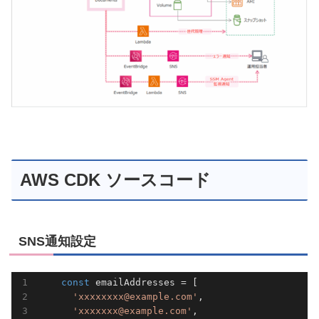
AWS CDK ソースコード
SNS通知設定
const
 emailAddresses = [                    
'xxxxxxxx@example.com'
,

'xxxxxxx@example.com'
,
