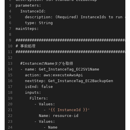
parameters:

  InstanceId:

    description: (Required) InstanceIds to run com
    type: String

mainSteps:

#################################################
# 事前処理

#################################################
  #InstanceのNameタグを取得

  - name: Get_InstanceTag_EC2SV1Name

    action: aws:executeAwsApi

    nextStep: Get_InstanceTag_EC2BackupGen

    isEnd: false

    inputs:

      Filters:

        - Values:

            - 
'{{ InstanceId }}'
          Name: resource-id

        - Values:

            - Name
