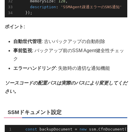
      memorySize: 
128
,                           
description
: 
'SSMAgent疎通エラーのSNS通知'
    });
ポイント:
自動世代管理
: 古いバックアップの自動削除
事前監視
: バックアップ前のSSM Agent健全性チェッ
ク
エラーハンドリング
: 失敗時の適切な通知機能
ソースコードの配置パスは実際のパスにより変更してくだ
さい。
SSMドキュメント設定
const
 backupDocument = 
new
 ssm.CfnDocument(
th