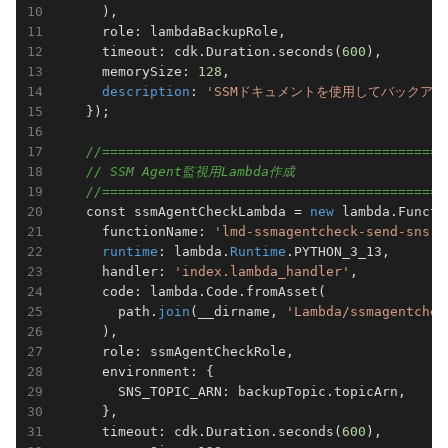
      ),

      role: lambdaBackupRole,                    
      timeout: cdk.Duration.seconds(
600
),        
      memorySize: 
128
,                           
description
: 
'SSMドキュメントを使用してバックア
    });

//===========================================
// SSM Agent監視用Lambda作成
//===========================================
    const ssmAgentCheckLambda = 
new
 lambda.Functi
      functionName: 
'lmd-ssmagentcheck-send-sns'
,
runtime
: lambda.
Runtime
.PYTHON_3_13,       
      handler: 
'index.lambda_handler'
,           
      code: lambda.Code.fromAsset(               
        path.
join
(__dirname, 
'Lambda/ssmagentchec
      ),

      role: ssmAgentCheckRole,                   
      environment: {                             
        SNS_TOPIC_ARN: backupTopic.topicArn,     
      },

      timeout: cdk.Duration.seconds(
600
),        