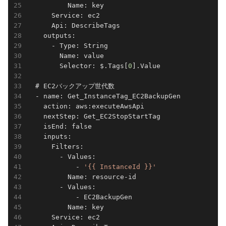
          Name: key

      Service: ec2

      Api: DescribeTags

    outputs:

      - Type: String

        Name: value

        Selector: $.Tags[
0
].Value

  # EC2バックアップ世代数

  - name: Get_InstanceTag_EC2BackupGen

    action: aws:executeAwsApi

    nextStep: Get_EC2StopStartTag

    isEnd: false

    inputs:

      Filters:

        - Values:

            - 
'{{ InstanceId }}'
          Name: resource-id

        - Values:

            - EC2BackupGen

          Name: key

      Service: ec2
