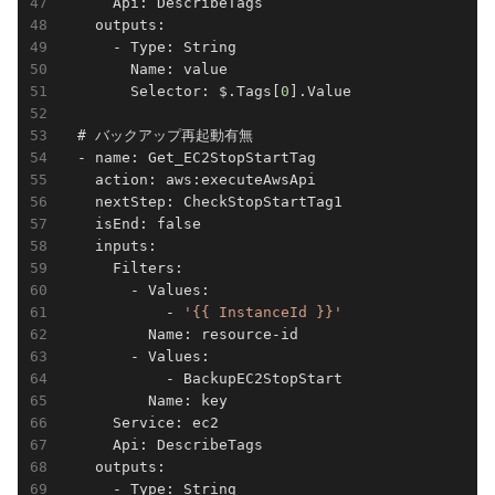
      Api: DescribeTags

    outputs:

      - Type: String

        Name: value

        Selector: $.Tags[
0
].Value

  # バックアップ再起動有無

  - name: Get_EC2StopStartTag

    action: aws:executeAwsApi

    nextStep: CheckStopStartTag1

    isEnd: false

    inputs:

      Filters:

        - Values:

            - 
'{{ InstanceId }}'
          Name: resource-id

        - Values:

            - BackupEC2StopStart

          Name: key

      Service: ec2

      Api: DescribeTags

    outputs:

      - Type: String
