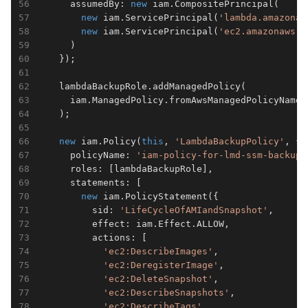
      assumedBy: 
new
 iam.CompositePrincipal(     
new
 iam.ServicePrincipal(
'lambda.amazonaw
new
 iam.ServicePrincipal(
'ec2.amazonaws.c
      )

    });

    lambdaBackupRole.addManagedPolicy(        
      iam.ManagedPolicy.fromAwsManagedPolicyName(
    );

new
 iam.Policy(
this
, 
'LambdaBackupPolicy'
, {
      policyName: 
'iam-policy-for-lmd-ssm-backup'
      roles: [lambdaBackupRole],                 
      statements: [                              
new
 iam.PolicyStatement({

          sid: 
'LifeCycleOfAMIandSnapshot'
,     
          effect: iam.Effect.ALLOW,              
          actions: [

'ec2:DescribeImages'
,                
'ec2:DeregisterImage'
,               
'ec2:DeleteSnapshot'
,                
'ec2:DescribeSnapshots'
,             
'ec2:DescribeTags'