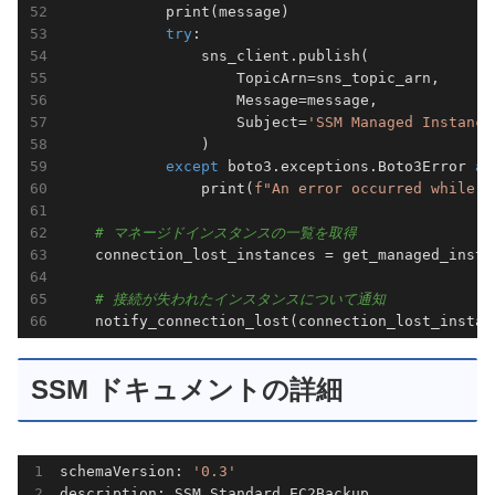
            print(message)							

try
:							

                sns_client.publish(							

                    TopicArn=sns_topic_arn,							

                    Message=message,							

                    Subject=
'SSM Managed Instance
                )							

except
 boto3.exceptions.Boto3Error 
as
                print(
f"An error occurred while s
# マネージド
    connection_lost_instances = get_managed_instances()	
# 接続が失
    notify_connection_lost(connection_lost_instan
SSM ドキュメントの詳細
schemaVersion: 
'0.3'
description: SSM Standard EC2Backup
