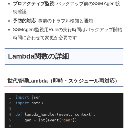
プロアクティブ監視
: バックアップ前のSSM Agent接
続確認
予防的対応
: 事前のトラブル検知と通知
SSMAgent監視用Ruleの実行時間はバックアップ開始
時間に合わせて変更が必要です
Lambda関数の詳細
世代管理Lambda（即時・スケジュール両対応）
import
import
 boto3

def
lambda_handler
(event, context)
:
    gen = int(event[
'gen'
])
