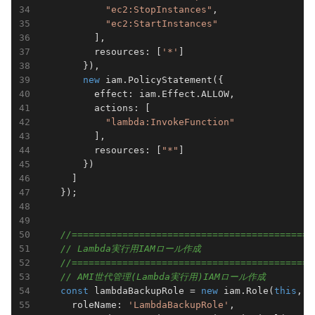
"ec2:StopInstances"
,

"ec2:StartInstances"
          ],                                     
          resources: [
'*'
]

        }),

new
 iam.PolicyStatement({

          effect: iam.Effect.ALLOW,

          actions: [

"lambda:InvokeFunction"
          ],

          resources: [
"*"
]

        })

      ]  

    });

//===========================================
// Lambda実行用IAMロール作成
//===========================================
// AMI世代管理(Lambda実行用)IAMロール作成
const
 lambdaBackupRole = 
new
 iam.Role(
this
, 
'
      roleName: 
'LambdaBackupRole'
,              