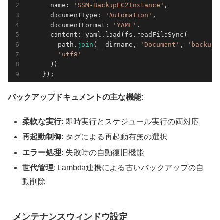
      name: 
'SSM-BackupEC2Instance'
,             
      documentType: 
'Automation'
,                
      documentFormat: 
'YAML'
,                    
      content: yaml.load(fs.readFileSync(        
        path.
join
(__dirname, 
'Document'
, 
'backup-
'utf8'
      ))

バックアップドキュメントの主な機能:
柔軟な実行
: 即時実行とスケジュール実行の両対応
再起動制御
: タグによる再起動有無の選択
エラー処理
: 失敗時の自動復旧機能
世代管理
: Lambda連携による古いバックアップの自
動削除
メンテナンスウィンドウ設定