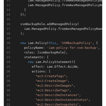
        iam.ManagedPolicy.fromAwsManagedPolicyNam
        iam.ManagedPolicy.fromAwsManagedPolicyNam
      ]

    });

    ssmBackupRole.addManagedPolicy(          
      iam.ManagedPolicy.fromAwsManagedPolicyName(
    );

new
 iam.Policy(
this
, 
'SSMBackupPolicy'
, {   
      policyName: 
'iam-policy-for-ssm-backup'
,   
      roles: [ssmBackupRole],                    
      statements: [                              
new
 iam.PolicyStatement({

          effect: iam.Effect.ALLOW,

          actions: [

"ec2:CreateTags"
,

"ec2:CreateImage"
,

"ec2:DescribeImages"
,

"ec2:DescribeTags"
,

"ec2:DescribeInstances"
,

"ec2:DescribeInstanceStatus"
,

"ec2:DescribeSnapshots"
,
