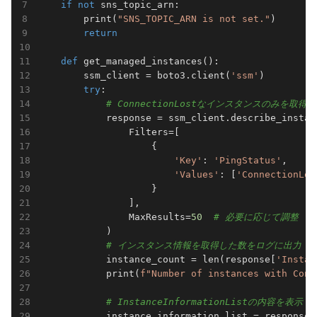
if
not
 sns_topic_arn:							

        print(
"SNS_TOPIC_ARN is not set."
)							

return
def
get_managed_instances
()
:
        ssm_client = boto3.client(
'ssm'
)							

try
:							

#
            response = ssm_client.describe_instance_inf
                Filters=[							

                    {							

'Key'
: 
'PingStatus'
,							

'Values'
: [
'ConnectionLos
                    }							

                ],							

                MaxResults=
50
#
            )							

#
            instance_count = len(response[
'Instan
            print(
f"Number of instances with Conn
#
            instance_information_list = response[