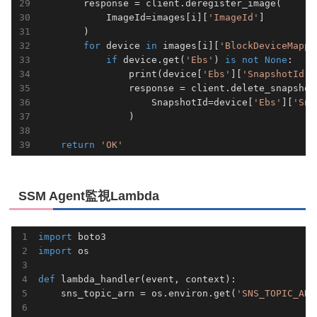
        response = client.deregister_image(

            ImageId=images[i][
'ImageId'
]

        )

for
 device 
in
 images[i][
'BlockDeviceMappi
if
 device.get(
'Ebs'
) 
is
not
None
:

                print(device[
'Ebs'
][
'SnapshotId'
]
                response = client.delete_snapshot(
                    SnapshotId=device[
'Ebs'
][
'Sna
                )

return
'OK'
SSM Agent監視Lambda
import
import
 os							

def
lambda_handler
(event, context)
:
    sns_topic_arn = os.environ.get(
'SNS_TOPIC_ARN