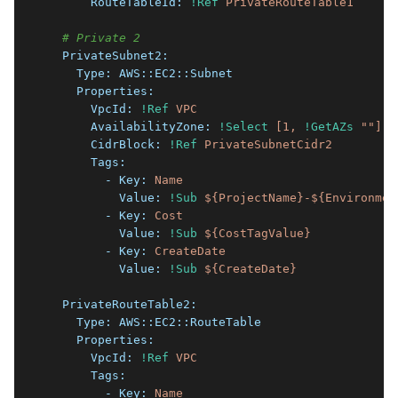
      RouteTableId:
!Ref
PrivateRouteTable1
# Private 2
  PrivateSubnet2:
    Type:
AWS::EC2::Subnet
    Properties:
      VpcId:
!Ref
VPC
      AvailabilityZone:
!Select
[1,
!GetAZs
""
]
      CidrBlock:
!Ref
PrivateSubnetCidr2
      Tags:
        - Key:
Name
          Value:
!Sub
${ProjectName}-${Environmen
        - Key:
Cost
          Value:
!Sub
${CostTagValue}
        - Key:
CreateDate
          Value:
!Sub
${CreateDate}
  PrivateRouteTable2:
    Type:
AWS::EC2::RouteTable
    Properties:
      VpcId:
!Ref
VPC
      Tags:
        - Key:
Name