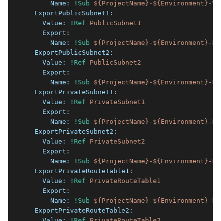
      Name:
!Sub
${ProjectName}-${Environment}-VP
  ExportPublicSubnet1:
    Value:
!Ref
PublicSubnet1
    Export:
      Name:
!Sub
${ProjectName}-${Environment}-Pu
  ExportPublicSubnet2:
    Value:
!Ref
PublicSubnet2
    Export:
      Name:
!Sub
${ProjectName}-${Environment}-Pu
  ExportPrivateSubnet1:
    Value:
!Ref
PrivateSubnet1
    Export:
      Name:
!Sub
${ProjectName}-${Environment}-Pr
  ExportPrivateSubnet2:
    Value:
!Ref
PrivateSubnet2
    Export:
      Name:
!Sub
${ProjectName}-${Environment}-Pr
  ExportPrivateRouteTable1:
    Value:
!Ref
PrivateRouteTable1
    Export:
      Name:
!Sub
${ProjectName}-${Environment}-Pr
  ExportPrivateRouteTable2:
    Value:
!Ref
PrivateRouteTable2