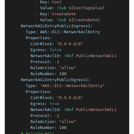
        - Key:
Cost
          Value:
!Sub
${CostTagValue}
        - Key:
CreateDate
          Value:
!Sub
${CreateDate}
  NetworkACLEntryPublicIngress1:
    Type:
AWS::EC2::NetworkAclEntry
    Properties:
      CidrBlock:
"0.0.0.0/0"
      Egress:
false
      NetworkAclId:
!Ref
PublicNetworkACL1
      Protocol:
-1
      RuleAction:
"allow"
      RuleNumber:
100
  NetworkACLEntryPublicEgress1:
    Type:
"AWS::EC2::NetworkAclEntry"
    Properties:
      CidrBlock:
"0.0.0.0/0"
      Egress:
true
      NetworkAclId:
!Ref
PublicNetworkACL1
      Protocol:
-1
      RuleAction:
"allow"
      RuleNumber:
100
# Private NACL