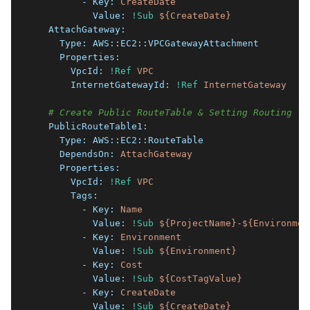
        - Key:
CreateDate
          Value:
!Sub
${CreateDate}
  AttachGateway:
    Type:
AWS::EC2::VPCGatewayAttachment
    Properties:
      VpcId:
!Ref
VPC
      InternetGatewayId:
!Ref
InternetGateway
# Create Public RouteTable & Setting Routing
  PublicRouteTable1:
    Type:
AWS::EC2::RouteTable
    DependsOn:
AttachGateway
    Properties:
      VpcId:
!Ref
VPC
      Tags:
        - Key:
Name
          Value:
!Sub
${ProjectName}-${Environmen
        - Key:
Environment
          Value:
!Sub
${Environment}
        - Key:
Cost
          Value:
!Sub
${CostTagValue}
        - Key:
CreateDate
          Value:
!Sub
${CreateDate}