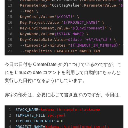
  ParameterKey="
CostTagValue
",ParameterValue="
${C
  --tags \

  Key=Cost,Value="
${COST}
" \

  Key=Project,Value="
${PROJECT_NAME}
" \

  Key=Environment,Value="
${Environment}
" \

  Key=Name,Value=
${STACK_NAME}
 \

  Key=CreateDate,Value=
$(date '+%Y/%m/%d')
 \

  --timeout-in-minutes="
${TIMEOUT_IN_MINUTES}
" \

  --capabilities CAPABILITY_NAMED_IAM
今日の日付を CreateDate タグにつけているのですが、こ
れを Linux の date コマンドを利用して自動的にちゃんと
実行した日付になるようにしています。
赤字の部分は、必要に応じて書き直すのですが、今回は、
STACK_NAME
=
kodama-th-sample-stackname
TEMPLATE_FILE
=
vpc.yaml
TIMEOUT_IN_MINUTES
=
10
PROJECT_NAME
=
kodama-th-cloudformation-cli