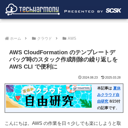
ホーム
クラウド
AWS
AWS CloudFormation のテンプレートデ
バッグ時のスタック作成削除の繰り返しを
AWS CLI で便利に
2024.08.23
2025.03.28
本記事は
夏休
みクラウド自
由研究
8/23付
の記事です
。
こんにちは。AWS の作業を日々少しでも楽にしようと取