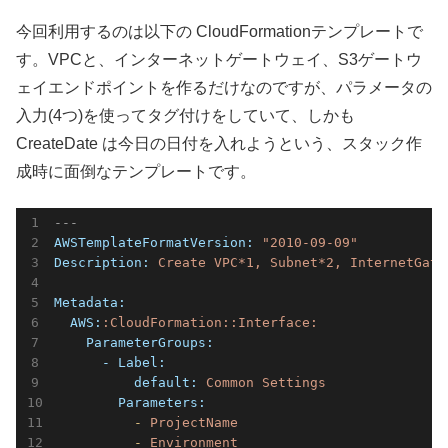
今回利用するのは以下の CloudFormationテンプレートで
す。VPCと、インターネットゲートウェイ、S3ゲートウ
ェイエンドポイントを作るだけなのですが、パラメータの
入力(4つ)を使ってタグ付けをしていて、しかも
CreateDate は今日の日付を入れようという、スタック作
成時に面倒なテンプレートです。
---
AWSTemplateFormatVersion:
"2010-09-09"
Description:
Create
VPC*1,
Subnet*2,
InternetGate
Metadata:
  AWS:
:CloudFormation::Interface:
    ParameterGroups:
      - Label:
          default:
Common
Settings
        Parameters:
          -
ProjectName
          -
Environment