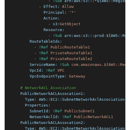
              -
!Sub
arn:aws:s3:::*${AWS::Region}
          - Effect:
Allow
            Principal:
'*'
            Action:
              - s3:
GetObject
            Resource:
              -
!Sub
arn:aws:s3:::prod-${AWS::Reg
      RouteTableIds:
        -
!Ref
PublicRouteTable1
        -
!Ref
PrivateRouteTable1
        -
!Ref
PrivateRouteTable2
      ServiceName:
!Sub
com.amazonaws.${AWS::Regi
      VpcId:
!Ref
VPC
      VpcEndpointType:
Gateway
# NetworkACL Association
  PublicNetworkACLAssocation1:
    Type:
AWS::EC2::SubnetNetworkAclAssociation
    Properties:
      SubnetId:
!Ref
PublicSubnet1
      NetworkAclId:
!Ref
PublicNetworkACL1
  PublicNetworkACLAssocation2:
    Type:
AWS::EC2::SubnetNetworkAclAssociation