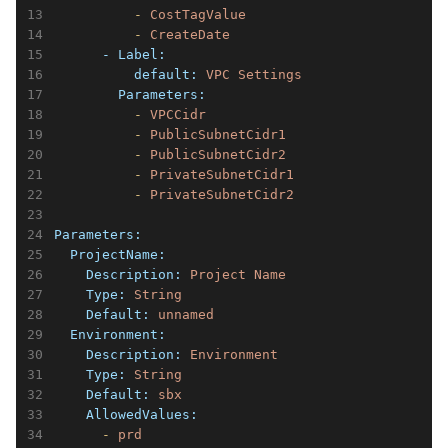
          -
CostTagValue
          -
CreateDate
      - Label:
          default:
VPC
Settings
        Parameters:
          -
VPCCidr
          -
PublicSubnetCidr1
          -
PublicSubnetCidr2
          -
PrivateSubnetCidr1
          -
PrivateSubnetCidr2
Parameters:
  ProjectName:
    Description:
Project
Name
    Type:
String
    Default:
unnamed
  Environment:
    Description:
Environment
    Type:
String
    Default:
sbx
    AllowedValues:
      -
prd