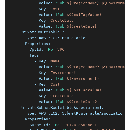
          Value:
!Sub
${ProjectName}-${Environmen
        - Key:
Cost
          Value:
!Sub
${CostTagValue}
        - Key:
CreateDate
          Value:
!Sub
${CreateDate}
  PrivateRouteTable1:
    Type:
AWS::EC2::RouteTable
    Properties:
      VpcId:
!Ref
VPC
      Tags:
        - Key:
Name
          Value:
!Sub
${ProjectName}-${Environmen
        - Key:
Environment
          Value:
!Sub
${Environment}
        - Key:
Cost
          Value:
!Sub
${CostTagValue}
        - Key:
CreateDate
          Value:
!Sub
${CreateDate}
  PrivateSubnetRouteTableAssociation1:
    Type:
AWS::EC2::SubnetRouteTableAssociation
    Properties:
      SubnetId:
!Ref
PrivateSubnet1