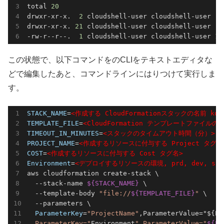
total 
20
drwxr-xr-x.  
2
 cloudshell-user cloudshell-user  
4
drwxr-xr-x. 
21
 cloudshell-user cloudshell-user  
4
-rw-r--r--.  
1
 cloudshell-user cloudshell-user 
11
この状態で、以下コマンドをのCLIをテキストエディタな
どで編集したあと、コマンドラインにはりつけて実行しま
す。
STACK_NAME
=
<作成する CloudFormationスタックの名前 
kod
TEMPLATE_FILE
=
<CloudFormation テンプレートファイルの
TIMEOUT_IN_MINUTES
=
<スタックのタイムアウト時間（分）>
PROJECT_NAME
=
COST
=
<作成するリソースに付与する Cost タグ名>
Environment
=
<デプロイするリソースの環境, prd, dev, stg
aws cloudformation create-stack \

  --stack-name 
${STACK_NAME}
 \

  --template-body 
"file://
${TEMPLATE_FILE}
"
 \

  --parameters \

ParameterKey
=
"ProjectName"
,ParameterValue="${PR
  ParameterKey="
Environment
",ParameterValue="
${En