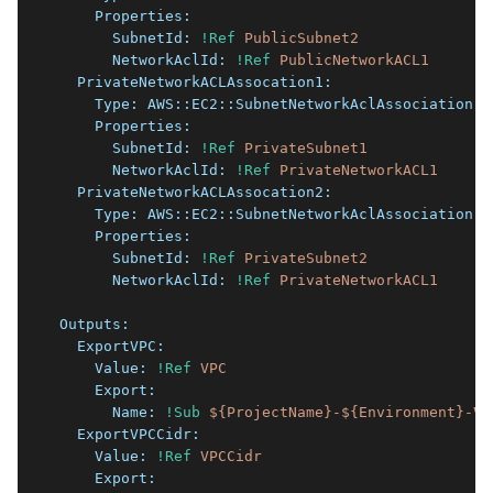
    Properties:
      SubnetId:
!Ref
PublicSubnet2
      NetworkAclId:
!Ref
PublicNetworkACL1
  PrivateNetworkACLAssocation1:
    Type:
AWS::EC2::SubnetNetworkAclAssociation
    Properties:
      SubnetId:
!Ref
PrivateSubnet1
      NetworkAclId:
!Ref
PrivateNetworkACL1
  PrivateNetworkACLAssocation2:
    Type:
AWS::EC2::SubnetNetworkAclAssociation
    Properties:
      SubnetId:
!Ref
PrivateSubnet2
      NetworkAclId:
!Ref
PrivateNetworkACL1
Outputs:
  ExportVPC:
    Value:
!Ref
VPC
    Export:
      Name:
!Sub
${ProjectName}-${Environment}-VP
  ExportVPCCidr:
    Value:
!Ref
VPCCidr
    Export: