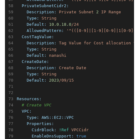
  PrivateSubnetCidr2:
    Description:
Private
Subnet
2
IP
Range
    Type:
String
    Default:
10.0
.18
.0
/24
    AllowedPattern:
'^(([0-9]|[1-9][0-9]|1[0-9]{2
  CostTagValue:
    Description:
Tag
Value
for
Cost
allocation
ta
    Type:
String
    Default:
nanashi
  CreateDate:
    Description:
Create
Date
    Type:
String
    Default:
2023
/09/15
Resources:
# Create VPC
  VPC:
    Type:
AWS::EC2::VPC
    Properties:
      CidrBlock:
!Ref
VPCCidr
      EnableDnsSupport:
true