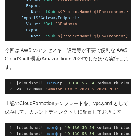
    Export:
      Name:
!Sub
${ProjectName}-${Environment}-Pr
  ExportS3GatewayEndpoint:
    Value:
!Ref
S3Endpoint
    Export:
      Name:
!Sub
${ProjectName}-${Environment}-S3
今回は AWS のアクセスキー設定等が不要で便利な AWS
CloudShell 環境(Amazon linux 2023でした)から実行しま
す。
[cloudshell-
user@
ip
-10
-130
-56
-54
 kodama-th-clound
PRETTY_NAME=
"Amazon Linux 2023.5.20240708"
上記のCloudFormationテンプレートを、vpc.yaml として
保存して、カレントディレクトリに配置しておきます。
[cloudshell-
user@
ip
-10
-130
-56
-54
 kodama-th-clound
[cloudshell-
user@
ip
-10
-130
-56
-54
 kodama-th-clound