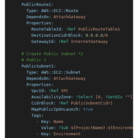
  PublicRoute1:
    Type:
AWS::EC2::Route
    DependsOn:
AttachGateway
    Properties:
      RouteTableId:
!Ref
PublicRouteTable1
      DestinationCidrBlock:
0.0
.0
.0
/0
      GatewayId:
!Ref
InternetGateway
# Create Public Subnet *2
# Public 1
  PublicSubnet1:
    Type:
AWS::EC2::Subnet
    DependsOn:
AttachGateway
    Properties:
      VpcId:
!Ref
VPC
      AvailabilityZone:
!Select
[0,
!GetAZs
""
]
      CidrBlock:
!Ref
PublicSubnetCidr1
      MapPublicIpOnLaunch:
true
      Tags:
        - Key:
Name
          Value:
!Sub
${ProjectName}-${Environmen
        - Key:
Environment