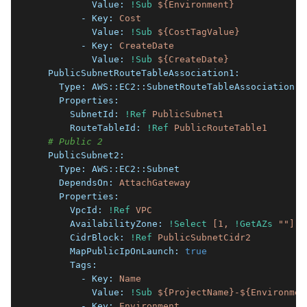
          Value:
!Sub
${Environment}
        - Key:
Cost
          Value:
!Sub
${CostTagValue}
        - Key:
CreateDate
          Value:
!Sub
${CreateDate}
  PublicSubnetRouteTableAssociation1:
    Type:
AWS::EC2::SubnetRouteTableAssociation
    Properties:
      SubnetId:
!Ref
PublicSubnet1
      RouteTableId:
!Ref
PublicRouteTable1
# Public 2
  PublicSubnet2:
    Type:
AWS::EC2::Subnet
    DependsOn:
AttachGateway
    Properties:
      VpcId:
!Ref
VPC
      AvailabilityZone:
!Select
[1,
!GetAZs
""
]
      CidrBlock:
!Ref
PublicSubnetCidr2
      MapPublicIpOnLaunch:
true
      Tags:
        - Key:
Name
          Value:
!Sub
${ProjectName}-${Environmen
        - Key:
Environment