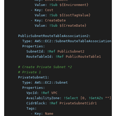
          Value:
!Sub
${Environment}
        - Key:
Cost
          Value:
!Sub
${CostTagValue}
        - Key:
CreateDate
          Value:
!Sub
${CreateDate}
  PublicSubnetRouteTableAssociation2:
    Type:
AWS::EC2::SubnetRouteTableAssociation
    Properties:
      SubnetId:
!Ref
PublicSubnet2
      RouteTableId:
!Ref
PublicRouteTable1
# Create Private Subnet *2
# Private 1
  PrivateSubnet1:
    Type:
AWS::EC2::Subnet
    Properties:
      VpcId:
!Ref
VPC
      AvailabilityZone:
!Select
[0,
!GetAZs
""
]
      CidrBlock:
!Ref
PrivateSubnetCidr1
      Tags:
        - Key:
Name