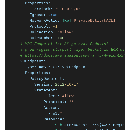
    Properties:
      CidrBlock:
"0.0.0.0/0"
      Egress:
true
      NetworkAclId:
!Ref
PrivateNetworkACL1
      Protocol:
-1
      RuleAction:
"allow"
      RuleNumber:
100
# VPC Endpoint for S3 gateway Endpoint
# prod-region-starport-layer-bucket is ECR used
# https://docs.aws.amazon.com/ja_jp/AmazonECR/l
  S3Endpoint:
    Type:
AWS::EC2::VPCEndpoint
    Properties:
      PolicyDocument:
        Version:
2012
-10
-17
        Statement:
          - Effect:
Allow
            Principal:
'*'
            Action:
              - s3:
*
            Resource:
              -
!Sub
arn:aws:s3:::*${AWS::Region}