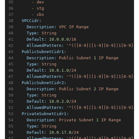
      -
dev
      -
stg
      -
sbx
  VPCCidr:
    Description:
VPC
IP
Range
    Type:
String
    Default:
10.0
.0
.0
/16
    AllowedPattern:
'^(([0-9]|[1-9][0-9]|1[0-9]{2
  PublicSubnetCidr1:
    Description:
Public
Subnet
1
IP
Range
    Type:
String
    Default:
10.0
.1
.0
/24
    AllowedPattern:
'^(([0-9]|[1-9][0-9]|1[0-9]{2
  PublicSubnetCidr2:
    Description:
Public
Subnet
2
IP
Range
    Type:
String
    Default:
10.0
.2
.0
/24
    AllowedPattern:
'^(([0-9]|[1-9][0-9]|1[0-9]{2
  PrivateSubnetCidr1:
    Description:
Private
Subnet
1
IP
Range
    Type:
String
    Default:
10.0
.17
.0
/24
    AllowedPattern:
'^(([0-9]|[1-9][0-9]|1[0-9]{2