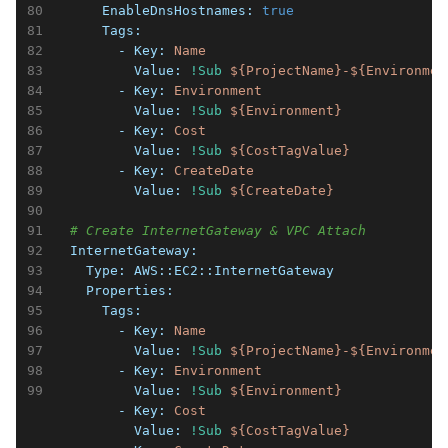
      EnableDnsHostnames:
true
      Tags:
        - Key:
Name
          Value:
!Sub
${ProjectName}-${Environmen
        - Key:
Environment
          Value:
!Sub
${Environment}
        - Key:
Cost
          Value:
!Sub
${CostTagValue}
        - Key:
CreateDate
          Value:
!Sub
${CreateDate}
# Create InternetGateway & VPC Attach
  InternetGateway:
    Type:
AWS::EC2::InternetGateway
    Properties:
      Tags:
        - Key:
Name
          Value:
!Sub
${ProjectName}-${Environmen
        - Key:
Environment
          Value:
!Sub
${Environment}
        - Key:
Cost
          Value:
!Sub
${CostTagValue}