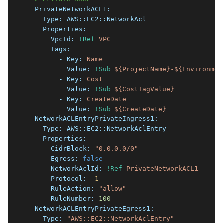
  PrivateNetworkACL1:
    Type:
AWS::EC2::NetworkAcl
    Properties:
      VpcId:
!Ref
VPC
      Tags:
        - Key:
Name
          Value:
!Sub
${ProjectName}-${Environmen
        - Key:
Cost
          Value:
!Sub
${CostTagValue}
        - Key:
CreateDate
          Value:
!Sub
${CreateDate}
  NetworkACLEntryPrivateIngress1:
    Type:
AWS::EC2::NetworkAclEntry
    Properties:
      CidrBlock:
"0.0.0.0/0"
      Egress:
false
      NetworkAclId:
!Ref
PrivateNetworkACL1
      Protocol:
-1
      RuleAction:
"allow"
      RuleNumber:
100
  NetworkACLEntryPrivateEgress1:
    Type:
"AWS::EC2::NetworkAclEntry"