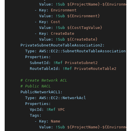
          Value:
!Sub
${ProjectName}-${Environmen
        - Key:
Environment
          Value:
!Sub
${Environment}
        - Key:
Cost
          Value:
!Sub
${CostTagValue}
        - Key:
CreateDate
          Value:
!Sub
${CreateDate}
  PrivateSubnetRouteTableAssociation2:
    Type:
AWS::EC2::SubnetRouteTableAssociation
    Properties:
      SubnetId:
!Ref
PrivateSubnet2
      RouteTableId:
!Ref
PrivateRouteTable2
# Create Network ACL
# Public NACL
  PublicNetworkACL1:
    Type:
AWS::EC2::NetworkAcl
    Properties:
      VpcId:
!Ref
VPC
      Tags:
        - Key:
Name
          Value:
!Sub
${ProjectName}-${Environmen