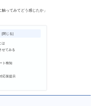
に触ってみてどう感じたか」
次
tとは
させてみる
ラート検知
→対応策提示