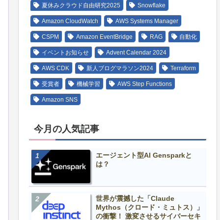
夏休みクラウド自由研究2025
Snowflake
Amazon CloudWatch
AWS Systems Manager
CSPM
Amazon EventBridge
RAG
自動化
イベントお知らせ
Advent Calendar 2024
AWS CDK
新人ブログマラソン2024
Terraform
受賞者
機械学習
AWS Step Functions
Amazon SNS
今月の人気記事
エージェント型AI Gensparkと
は？
世界が震撼した「Claude
Mythos（クロード・ミュトス）」
の衝撃！ 激変させるサイバーセキ