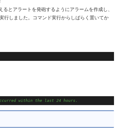
！
を越えるとアラートを発砲するようにアラームを作成し、
を実行しました。コマンド実行からしばらく置いてか
ccurred within the last 24 hours.