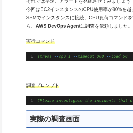
それでは早速、アラートを発砲させてみましょう
今回はEC2インスタンスのCPU使用率が80%
SSMでインスタンスに接続、CPU負荷コマンド
ら、
AWS DevOps Agent
に調査を依頼しました。
実行コマンド
stress
-
-
cpu
1
-
-
timeout
300
-
-
load
50
調査プロンプト
#Please investigate the incidents that o
実際の調査画面